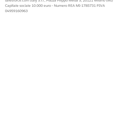
salesforce.com Italy S.r.l., Piazza Filippo Meda 5, 20121 Milano (MI)
Capitale sociale 10.000 euro - Numero REA MI-1785731 P.IVA
04959160963