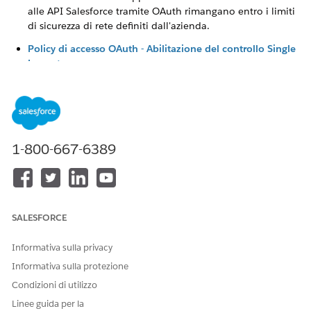
alle API Salesforce tramite OAuth rimangano entro i limiti
di sicurezza di rete definiti dall'azienda.
Policy di accesso OAuth - Abilitazione del controllo Single
Logout
Garantisce che la disconnessione da un'applicazione
termini automaticamente tutte le sessioni associate
nell'ecosistema dell'identità federata per
quell'applicazione connessa.
1-800-667-6389
QUESTO ARTICOLO HA RISOLTO IL PROBLEMA?
Facci sapere, così possiamo migliorare!
SALESFORCE
Sì
No
Informativa sulla privacy
Informativa sulla protezione
Condizioni di utilizzo
Linee guida per la