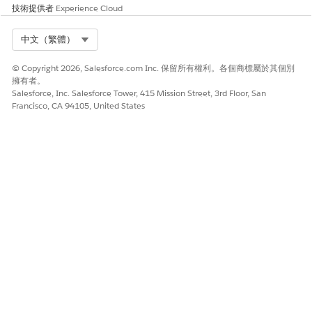
技術提供者
Experience Cloud
Select Org
中文（繁體）
© Copyright 2026, Salesforce.com Inc. 保留所有權利。各個商標屬於其個別
擁有者。
Salesforce, Inc. Salesforce Tower, 415 Mission Street, 3rd Floor, San
Francisco, CA 94105, United States