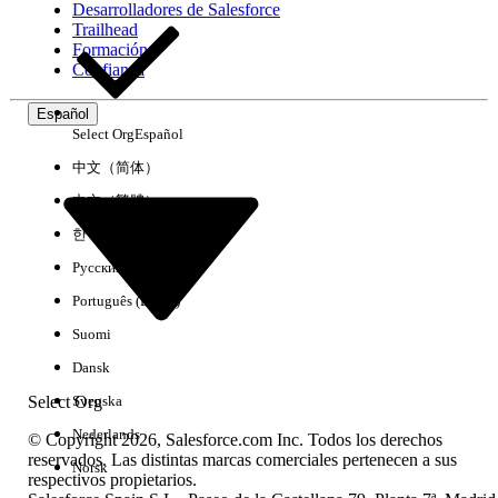
Desarrolladores de Salesforce
Trailhead
Experiencia
Formación
Confianza
Español
Select Org
Español
Borrar todo
Listo
中文（简体）
中文（繁體）
한국어
Русский
Português (Brasil)
Suomi
Dansk
Select Org
Svenska
Nederlands
© Copyright 2026, Salesforce.com Inc. Todos los derechos
reservados. Las distintas marcas comerciales pertenecen a sus
Norsk
respectivos propietarios.
No hay resultados