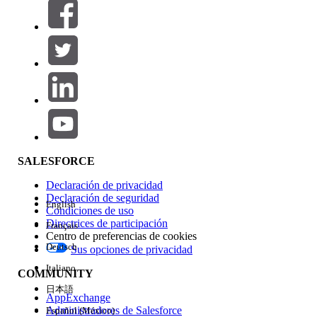
Filtros (0)
SELECCIONAR FILTROS
Agregar
Área de productos
Repercusión de función
SALESFORCE
Declaración de privacidad
Declaración de seguridad
English
Condiciones de uso
Directrices de participación
Français
Centro de preferencias de cookies
Deutsch
Sus opciones de privacidad
Edición
Italiano
COMMUNITY
日本語
AppExchange
Administradores de Salesforce
Español (México)