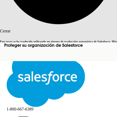
Buscar
Cerrar
Este texto se ha traducido utilizando un sistema de traducción automática de Salesforce. Más
Proteger su organización de Salesforce
Cambiar a inglés
Ahora no
información
aquí
.
Cerrar
Cerrar
1-800-667-6389