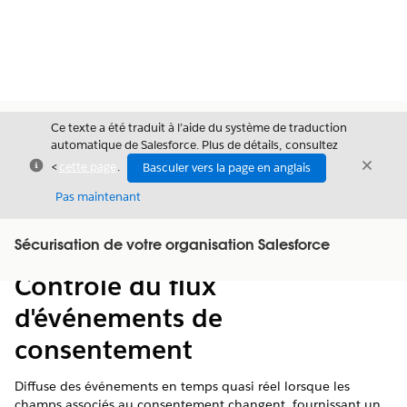
Ce texte a été traduit à l’aide du système de traduction
automatique de Salesforce. Plus de détails, consultez
Fermer
Ferme
<
cette page
.
Basculer vers la page en anglais
Fermer
Pas maintenant
Table des
Sécurisation de votre organisation Salesforce
Afficher la table des matières
matières
Contrôle du flux
d'événements de
consentement
Diffuse des événements en temps quasi réel lorsque les
champs associés au consentement changent, fournissant un