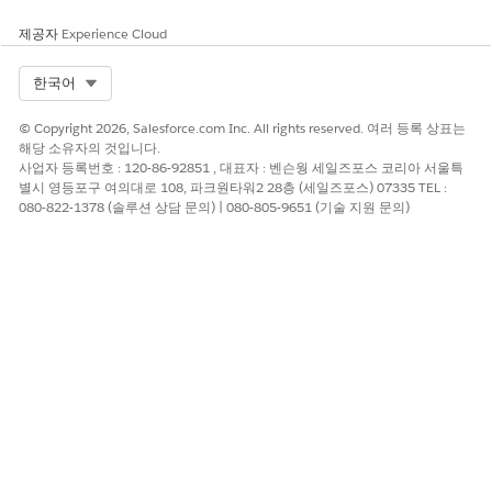
예상 CVSS 점수 범위
제공자
Experience Cloud
중간(4.0~6.9)
Select Org
한국어
위험 영향 고려 사항
© Copyright 2026, Salesforce.com Inc. All rights reserved. 여러 등록 상표는
동의 데이터에 의존하는 통합 시스템 수, 처리 중인 데이터의 민감
해당 소유자의 것입니다.
도(예: 건강 또는 재무), 회사에 적용되는 규제 체제에 따라 영향이
사업자 등록번호 : 120-86-92851 , 대표자 : 벤슨웡 세일즈포스 코리아 서울특
증가합니다.
별시 영등포구 여의대로 108, 파크원타워2 28층 (세일즈포스) 07335 TEL :
080-822-1378 (솔루션 상담 문의) | 080-805-9651 (기술 지원 문의)
위험이 높은 경우
여러 외부 마케팅, 분석 또는 참여 플랫폼이 Salesforce의 동의 데이
터를 사용하거나 동의가 자주 변경되거나 회사가 GDPR 또는
HIPAA 적용 환경과 같은 엄격하게 규제되는 관할 지역에서 운영합
니다.
낮은 위험 시기
Salesforce는 스트리밍된 동의 업데이트에 의존하는 외부 프로세서
가 거의 없거나 거의 없는 기본 참여 시스템이며, 동의 변경은 자주
이루지 않거나 엄격하게 제어되는 수동 워크플로를 통해 처리됩니
다.