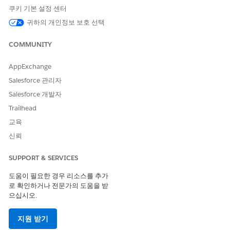
보안 영향
쿠키 기본 설정 센터
동의 변경 사항이 신속하게 전파되도록 하여 통합 시스템 전반에 걸
귀하의 개인정보 보호 선택
쳐 동의 및 데이터 보호 정책이 적용되도록 하여 개인의 현재 요구
에 맞춰 처리될 수 있는 기간을 줄입니다.
COMMUNITY
비즈니스 영향
AppExchange
개인이 수신 거부 후 커뮤니케이션을 수신하는 사례를 최소화하여
Salesforce 관리자
커뮤니케이션 및 개인 설정을 고객 및 환자 선호도와 동기화하여 규
Salesforce 개발자
제 노출을 줄이고 Trust 향상합니다.
Trailhead
구성되지 않은 경우 보안 위험
교육
신뢰
동의 이벤트 스트림 설정을 통해 동의 필드에 대한 변경 사항 가시
성 부족
SUPPORT & SERVICES
위협 시나리오
도움이 필요한 경우 리소스를 추가
로 확인하거나 전문가의 도움을 받
동의 해지 또는 기본 설정 변경 사항이 다운스트림 또는 타사 시스
으십시오.
템에 즉시 전파되지 않으므로 규제 요구 사항 및 사용자 기대를 위
반하는 무단 처리를 수행하거나 커뮤니케이션을 수행할 수 있습니
다.
지원 받기