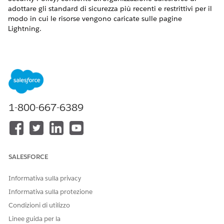
adottare gli standard di sicurezza più recenti e restrittivi per il
modo in cui le risorse vengono caricate sulle pagine
Lightning.
Nome controllo
Rendering direttiva CSP
Configurazione consigliata
Applicare le direttive della policy per la sicurezza dei
1-800-667-6389
contenuti per i browser meno comuni
Adottare le direttive aggiornate della policy per la
sicurezza dei contenuti
Nella pagina di impostazione degli URL affidabili, fare clic su
SALESFORCE
Nuovo URL affidabile
. Nella sezione Impostazioni policy per
la sicurezza dei contenuti (CSP), selezionare le
direttive CSP
Informativa sulla privacy
che i componenti Lightning, le API di terze parti e le
Informativa sulla protezione
connessioni WebSocket possono caricare da questo URL
affidabile.
Condizioni di utilizzo
Linee guida per la