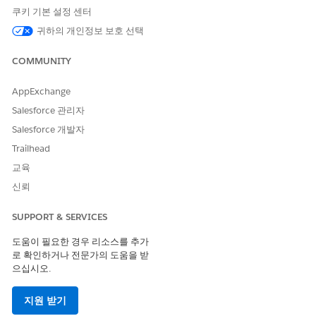
이 제어를 활성화하면 플랫폼이 신뢰할 수 있는 URL 허용 목록에서
쿠키 기본 설정 센터
명시적으로 승인되지 않은 외부 스크립트, 이미지 또는 iframe을 차
귀하의 개인정보 보호 선택
단하여 크로스 사이트 스크립팅(XSS) 및 코드 삽입을 방지하는 엄
격한 브라우저 수준 규칙을 적용합니다.
COMMUNITY
구성되지 않은 경우 보안 위험
AppExchange
CSP 지시문 렌더링이 없으면 조직에 크로스 사이트 스크립팅(XSS)
Salesforce 관리자
및 무단 데이터 추출에 대한 강력한 브라우저 수준 방어 기능이 없
습니다.
Salesforce 개발자
Trailhead
이 누락을 통해 악성 작업자가 확인되지 않은 스크립트를 실행하거
나 Lightning 페이지 내에서 유해한 외부 리소스를 로드할 수 있습
교육
니다. 그러면 세션 쿠키 도난, 자격 증명 수집 또는 민감한 레코드 데
신뢰
이터의 조작이 잠재적으로 발생할 수 있습니다.
SUPPORT & SERVICES
위협 시나리오
도움이 필요한 경우 리소스를 추가
일반적인 위협 시나리오에서 공격자는 저장 또는 반영된 크로스 사
로 확인하거나 전문가의 도움을 받
이트 스크립팅(XSS) 공격을 실행하기 위해 취약한 필드 또는 URL
으십시오.
매개 변수에 악성 스크립트를 삽입하여 엄격한 CSP 적용 부재를 활
용합니다.
지원 받기
이러한 업데이트된 지시문이 없으면 브라우저에서 신뢰할 수 없는