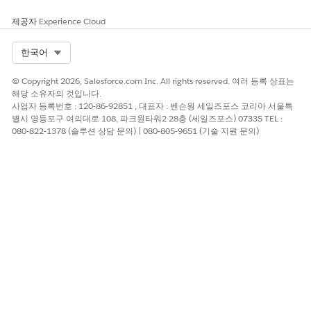
외부 도메인에 인라인 또는 "전화 홈"으로 스크립트를 실행하도록
제공자
Experience Cloud
허용하여 공격자가 피해자의 활성 세션에서 작업하는 동안 중요한
레코드 데이터를 자동으로 추출하거나 실시간으로 사용자 입력을
캡처할 수 있습니다.
Select Org
한국어
예상 CVSS 점수 범위
© Copyright 2026, Salesforce.com Inc. All rights reserved. 여러 등록 상표는
해당 소유자의 것입니다.
중요(9.0~10.0)
사업자 등록번호 : 120-86-92851 , 대표자 : 벤슨웡 세일즈포스 코리아 서울특
별시 영등포구 여의대로 108, 파크원타워2 28층 (세일즈포스) 07335 TEL :
080-822-1378 (솔루션 상담 문의) | 080-805-9651 (기술 지원 문의)
위험 영향 고려 사항
위험 영향에는 브라우저 수준 데이터 보호의 심각한 실패가 포함되
며, 잠재적으로 공격자가 사용자 자격 증명을 훔치고, 중요한 레코
드를 조작하고, 광범위한 데이터 추출을 유발할 수 있는 무단 코드
를 실행할 수 있습니다.
위험이 높은 경우
Lightning 웹 보안(LWS) 또는 Lightning Locker 활성화 실패로 인
한 증가된 위험은 전체 UI에서 데이터에 액세스하지 못하도록 방지
하는 필수 네임스페이스 격리를 제거함으로써 위험을 크게 높입니
다.