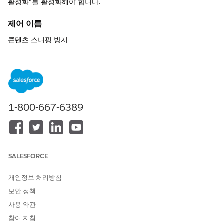
활성화"를 활성화해야 합니다.
제어 이름
콘텐츠 스니핑 방지
권장 구성
세션 설정 페이지의 "콘텐츠 스니핑 보호" 섹션에서
콘텐츠 스니핑
보호 활성화
를 선택합니다.
1-800-667-6389
제어 개요
브라우저가 실행 가능한 스크립트로 파일을 잘못 해석하지 않도록
Salesforce 관리자는 세션 설정 페이지에서
콘텐츠 스니핑 보호 활
성화
를 활성화하여 X-Content-Type-Options: nosniff 머리글을 적
용해야 합니다.
SALESFORCE
구성되지 않은 경우 보안 위험
개인정보 처리방침
보안 정책
콘텐츠 스니핑 방어를 활성화하지 않으면 브라우저에서 서버의 선
언된 파일 유형을 무시하고 파일의 콘텐츠를 기반으로 MIME 유형
사용 약관
을 "예측"할 수 있으므로 브라우저에서 악의적인 스크립트로 유사
참여 지침