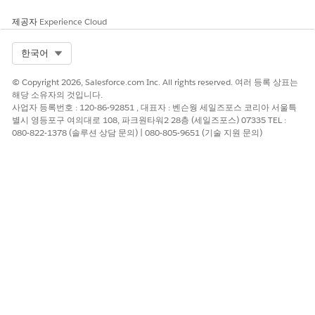
로 상당히 심화되며, 그렇지 않으면 승인되지 않은 스크립트의 실행
제공자
Experience Cloud
을 차단하는 보조 방어 역할을 합니다.
Select Org
한국어
낮은 위험 또는 비위험
콘텐츠 스니핑 방어의 부재를 해소하기 위해 조직은 "스니핑된" 페
© Copyright 2026, Salesforce.com Inc. All rights reserved. 여러 등록 상표는
이로드에 대한 보조 방화벽 역할을 수행하여 무단 또는 인라인 스크
해당 소유자의 것입니다.
립트 실행을 명시적으로 차단하는 엄격한 콘텐츠 보안 정책(CSP)을
사업자 등록번호 : 120-86-92851 , 대표자 : 벤슨웡 세일즈포스 코리아 서울특
별시 영등포구 여의대로 108, 파크원타워2 28층 (세일즈포스) 07335 TEL :
구현해야 합니다.
080-822-1378 (솔루션 상담 문의) | 080-805-9651 (기술 지원 문의)
또한 모든 업로드에 대해 자동 악성웨어 및 파일 유형 스캔을 배포
하면 브라우저가 잘못 해석할 기회가 없기 전에 이미지로 가리킨 스
크립트와 같은 악성 파일이 중단되고 중립됩니다.
비즈니스 및 통합 고려 사항
N/A
권장 수정
콘텐츠 스니핑 방어를 활성화합니다.
보안 상태 검토 지침