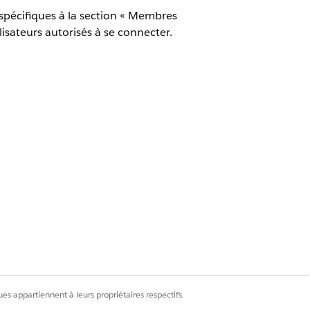
 spécifiques à la section « Membres
lisateurs autorisés à se connecter.
naires.
 spécifiques à la section « Membres
lisateurs autorisés à se connecter.
es appartiennent à leurs propriétaires respectifs.
nce à votre site Experience Cloud,