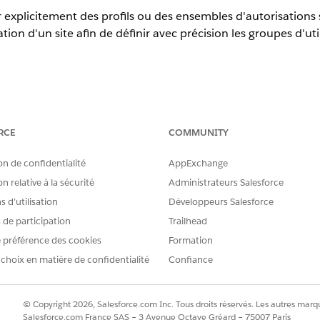
r explicitement des profils ou des ensembles d'autorisations
ion d'un site afin de définir avec précision les groupes d'uti
r à votre site Experience Cloud
RCE
COMMUNITY
perience Cloud pour contrôler l'accès des clients et des parte
on de confidentialité
AppExchange
n relative à la sécurité
Administrateurs Salesforce
 d’utilisation
Développeurs Salesforce
s de participation
Trailhead
r explicitement des profils ou des ensembles d'autorisations
 préférence des cookies
Formation
ion d'un site afin de définir avec précision les groupes d'uti
 choix en matière de confidentialité
Confiance
as configuré
© Copyright 2026, Salesforce.com Inc. Tous droits réservés. Les autres marqu
ils ou les ensembles d'autorisations appropriés à l'appartena
Salesforce.com France SAS – 3 Avenue Octave Gréard – 75007 Paris