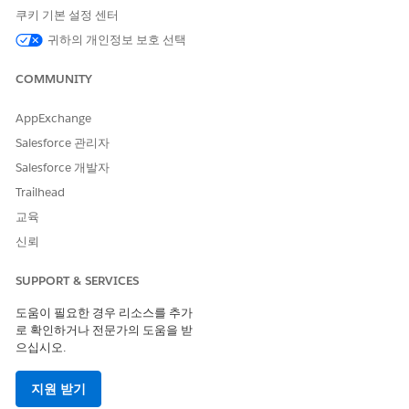
Experience 사이트 프로필을 통해 의도하지 않은 데이터가 노출될
쿠키 기본 설정 센터
수 있습니다.
귀하의 개인정보 보호 선택
위협 시나리오
COMMUNITY
유효한 Salesforce 로그인을 보유한 내부 직원 또는 외부 파트너가
AppExchange
민감도가 높은 "경영 포털"의 URL을 검색하고 프로필이 사이트의
멤버십 목록에 넓게 포함되었기 때문에 로그인합니다.
Salesforce 관리자
Salesforce 개발자
예상 CVSS 점수 범위
Trailhead
높음(7.0~8.9)
교육
신뢰
위험 영향 고려 사항
부적절한 멤버십 관리로 인해 교차 사이트 데이터가 노출되고 독점
SUPPORT & SERVICES
커뮤니티 콘텐츠에 대한 무단 액세스가 잠재적으로 중요한 데이터
가 손상됩니다.
도움이 필요한 경우 리소스를 추가
로 확인하거나 전문가의 도움을 받
으십시오.
고위험 시점
사이트에서 중요한 데이터를 처리합니다.
지원 받기
표준 또는 기본 프로필이 사용되거나 기타 높은 권한이 있는 내