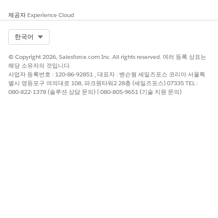
부 프로필이 외부 사이트에 추가되므로 내부 데이터가 공개 커
제공자
Experience Cloud
뮤니티로 유출되는 교량이 생성됩니다.
Select Org
한국어
낮은 위험 시기
이 사이트는 공공 정보 Knowledge 기반으로 사용됩니다.
© Copyright 2026, Salesforce.com Inc. All rights reserved. 여러 등록 상표는
회사는 고유한 프로필을 사용하여 사이트 매핑을 수행하여 사용
해당 소유자의 것입니다.
사업자 등록번호 : 120-86-92851 , 대표자 : 벤슨웡 세일즈포스 코리아 서울특
자의 권한이 액세스하는 특정 커뮤니티에 맞게 조정되도록 합니
별시 영등포구 여의대로 108, 파크원타워2 28층 (세일즈포스) 07335 TEL :
다.
080-822-1378 (솔루션 상담 문의) | 080-805-9651 (기술 지원 문의)
비즈니스 및 통합 고려 사항
간편한 액세스와 데이터 보호의 필요성의 균형을 맞춥니다.
권장 수정
Experience Cloud 사이트에 대한 액세스 권한을 부여하는 최소 권
한 원칙에 따라 필요한 최소 액세스 권한을 사용하여 사용자 정의
프로필을 정의합니다. 익스피리언스 작업 영역>관리>구성원으로
이동하여 해당 사이트에 필요한 특정 사용자 정의 프로필 및 권한
집합만 "선택된 프로필" 목록으로 이동하는지 확인합니다.