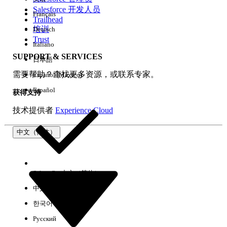
Salesforce 开发人员
Français
体验
Trailhead
培训
Deutsch
Trust
Italiano
SUPPORT & SERVICES
日本語
全部清除
完成
需要帮助？查找更多资源，或联系专家。
Español (México)
Español
获得支持
技术提供者
Experience Cloud
中文（简体）
Select Org
中文（简体）
中文（繁体）
한국어
Русский
没有结果