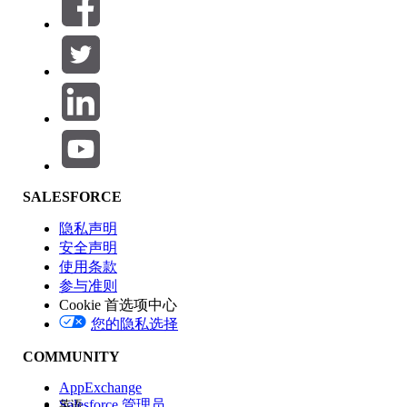
筛选器 (0)
选择筛选器
添加
产品区域
SALESFORCE
功能影响
隐私声明
安全声明
使用条款
参与准则
Cookie 首选项中心
版本
您的隐私选择
COMMUNITY
AppExchange
Salesforce 管理员
英语