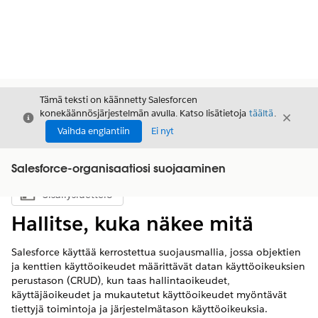
Tämä teksti on käännetty Salesforcen
konekäännösjärjestelmän avulla. Katso lisätietoja
täältä
.
Sulje
Sulje
Sulje
Vaihda englantiin
Ei nyt
Salesforce-organisaatiosi suojaaminen
Sisällysluettelo
Näytä sisällysluettelo
Hallitse, kuka näkee mitä
Salesforce käyttää kerrostettua suojausmallia, jossa objektien
ja kenttien käyttöoikeudet määrittävät datan käyttöoikeuksien
perustason (CRUD), kun taas hallintaoikeudet,
käyttäjäoikeudet ja mukautetut käyttöoikeudet myöntävät
tiettyjä toimintoja ja järjestelmätason käyttöoikeuksia.