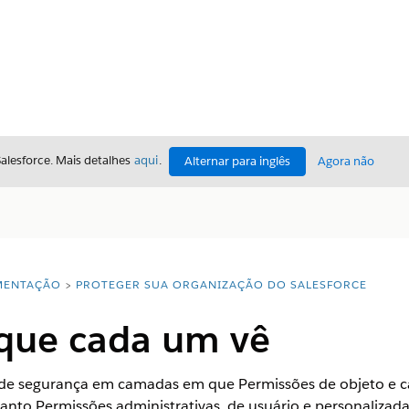
Salesforce. Mais detalhes
aqui
.
Alternar para inglês
Agora não
ENTAÇÃO
PROTEGER SUA ORGANIZAÇÃO DO SALESFORCE
 que cada um vê
de segurança em camadas em que Permissões de objeto e c
nto Permissões administrativas, de usuário e personaliza