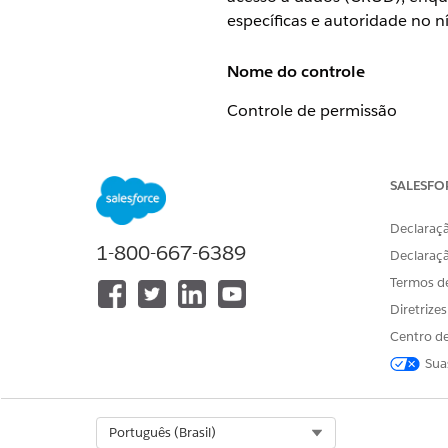
específicas e autoridade no ní
Nome do controle
Controle de permissão
Configuração recomendada
SALESFO
Permissões do usuário – Conj
Permissões de objeto – Acesso 
Declaraçã
Permissões de campo – Defini
1-800-667-6389
Declaraç
Revogar permissão – Configura
Termos d
Visão geral de controle
Diretrize
Centro de
O Salesforce usa um modelo 
Sua
acesso a dados (CRUD), enqua
específicas e autoridade no ní
Select Org
Português (Brasil)
Para manter um ambiente segu