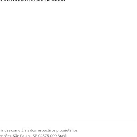
stema
tórico de campo
uições
ampo definem a linha de base para
das concedem funcionalidades
arcas comerciais dos respectivos proprietários.
 Conjuntos de permissões,
onções, São Paulo - SP, 04575-000 Brasil