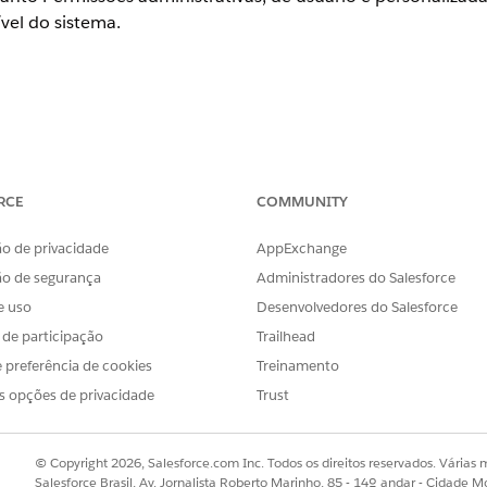
vel do sistema.
RCE
COMMUNITY
untos de permissões | Permissões do aplicativo | Permissões do si
a objeto | Habilitar relatórios | Rastrear atividades | Rastrear his
o de privacidade
AppExchange
r segurança em nível de campo – Visível | Somente leitura
ão de segurança
Administradores do Salesforce
ção | Selecionar um usuário | Visualizar resumo | Gerenciar atrib
e uso
Desenvolvedores do Salesforce
s de participação
Trailhead
 preferência de cookies
Treinamento
de segurança em camadas em que Permissões de objeto e c
s opções de privacidade
Trust
nto Permissões administrativas, de usuário e personaliza
vel do sistema.
© Copyright 2026, Salesforce.com Inc. Todos os direitos reservados. Várias m
ro, essas permissões são gerenciadas por meio de Perfis e
Salesforce Brasil, Av. Jornalista Roberto Marinho, 85 - 14º andar - Cidade M