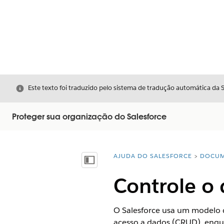
Fechar
Este texto foi traduzido pelo sistema de tradução automática da 
Proteger sua organização do Salesforce
AJUDA DO SALESFORCE
DOCUM
Você está aqui:
Mostrar índice
Controle o
O Salesforce usa um modelo 
acesso a dados (CRUD), enqua