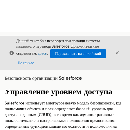
Данный текст был переведен при помощи системы
машинного перевода Salesforce. Дополнительные
Закрыть
Закры
сведения см.
здесь
.
Переключить на английский
Закрыт
Не сейчас
Безопасность организации Salesforce
Содержание
Показать содержание
Управление уровнем доступа
Salesforce использует многоуровневую модель безопасности, где
полномочия объекта и поля определяют базовый уровень для
доступа к данным (CRUD), в то время как административные,
пользовательские и настраиваемые полномочия предоставляют
определенные функциональные возможности и полномочия на