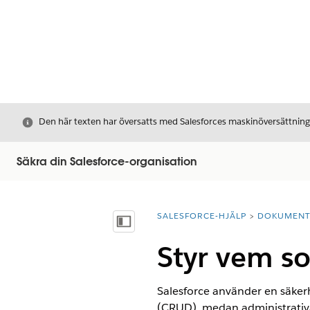
Stäng
Den här texten har översatts med Salesforces maskinöversättnin
Säkra din Salesforce-organisation
SALESFORCE-HJÄLP
DOKUMEN
Du är här:
Visa innehållsförteckning
Styr vem s
Salesforce använder en säkerh
(CRUD), medan administrativa