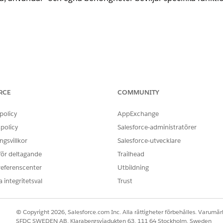
on
RCE
COMMUNITY
righetsuppsättningar | Appbehörigheter | Systembehörigheter
omst | Aktivera rapporter | Spåra aktiviteter | Spåra fälthistorik
policy
AppExchange
våsäkerhet - Synlig | Skrivskyddad
policy
Salesforce-administratörer
ningar | Välj en användare | Visa sammanfattning | Hantera tilldelni
gsvillkor
Salesforce-utvecklare
 för deltagande
Trailhead
referenscenter
Utbildning
etsmodell i flera lager där objekt- och fältbehörigheter defi
 integritetsval
Trust
, användar- och egna behörigheter beviljar specifika funkt
© Copyright 2026, Salesforce.com Inc. Alla rättigheter förbehålles. Varumärk
 miljö hanteras dessa behörigheter genom profiler och behöri
SFDC SWEDEN AB, Klarabergsviadukten 63, 111 64 Stockholm, Sweden