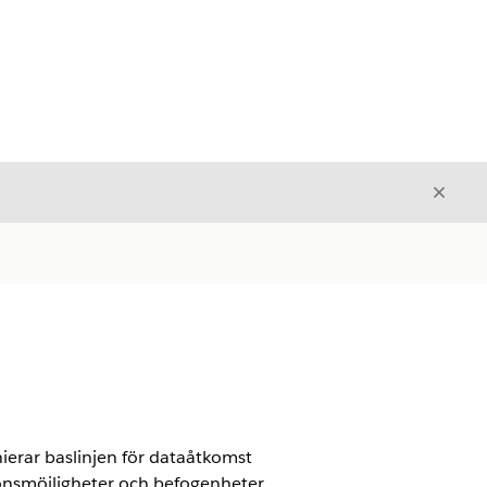
Stäng
Stäng
nierar baslinjen för dataåtkomst
ionsmöjligheter och befogenheter