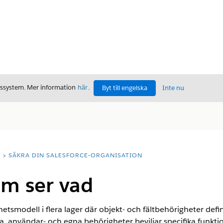
gssystem. Mer information
här
.
Byt till engelska
Inte nu
T
SÄKRA DIN SALESFORCE-ORGANISATION
om ser vad
etsmodell i flera lager där objekt- och fältbehörigheter defi
, användar- och egna behörigheter beviljar specifika funkt