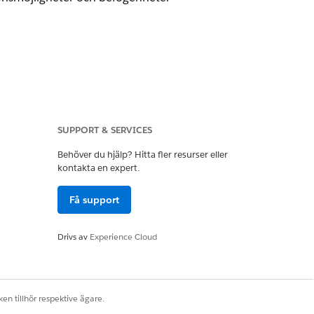
SUPPORT & SERVICES
Behöver du hjälp? Hitta fler resurser eller
kontakta en expert.
ngar
Få support
Drivs av
Experience Cloud
nierar baslinjen för dataåtkomst
ionsmöjligheter och befogenheter
en tillhör respektive ägare.
ghetsuppsättningar, vilket låter