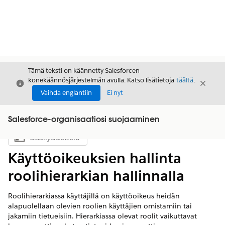
Tämä teksti on käännetty Salesforcen
konekäännösjärjestelmän avulla. Katso lisätietoja
täältä
.
Sulje
Sulje
Sulje
Vaihda englantiin
Ei nyt
Salesforce-organisaatiosi suojaaminen
Sisällysluettelo
Näytä sisällysluettelo
Käyttöoikeuksien hallinta
roolihierarkian hallinnalla
Roolihierarkiassa käyttäjillä on käyttöoikeus heidän
alapuolellaan olevien roolien käyttäjien omistamiin tai
jakamiin tietueisiin. Hierarkiassa olevat roolit vaikuttavat