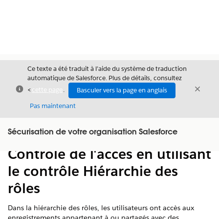
Ce texte a été traduit à l’aide du système de traduction
automatique de Salesforce. Plus de détails, consultez
Fermer
Ferme
<
cette page
.
Basculer vers la page en anglais
Fermer
Pas maintenant
Table des
Sécurisation de votre organisation Salesforce
Afficher la table des matières
matières
Contrôle de l'accès en utilisant
le contrôle Hiérarchie des
rôles
Dans la hiérarchie des rôles, les utilisateurs ont accès aux
enregistrements appartenant à ou partagés avec des