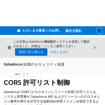
ただいま大変多くのお問い合わせをいただいており、ご連絡までにお時間を頂戴しております
続きを読む
Clo
この文章は Salesforce 機械翻訳システムを使用して翻訳
されました。詳細は
こちら
をご参照ください。
閉じる
閉じ
閉じる
英語に切り替える
今はしません
Salesforce 組織のセキュリティ保護
目次
目次を表示
CORS 許可リスト制御
Salesforce CORS (クロスオリジンリソース共有) 許可リストは、
システム管理者が Salesforce API およびリソースへのクロスオリ
ジン要求の実行を許可する信頼済み外部ドメインを指定できるよ