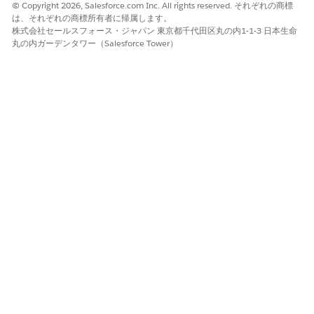
© Copyright 2026, Salesforce.com Inc. All rights reserved. それぞれの商標
重大 (9.0 ～ 10.0)。
は、それぞれの商標所有者に帰属します。
株式会社セールスフォース・ジャパン 東京都千代田区丸の内1-1-3 日本生命
リスクの影響に関する考慮事項
丸の内ガーデンタワー（Salesforce Tower）
接続アプリケーションまたは外部クライアントアプリケーション
の範囲。
より高いリスク
CORS 許可リストが有効でない場合のリスクは、サードパーティ
アプリケーションに対するガバナンスの欠如によって大幅に増し
ます。サードパーティアプリケーションは、その後、権限のある
オリジン設定を悪用してデータをスクレイピングできます。
さらに、CSP(コンテンツセキュリティポリシー)が脆弱であった
り、Lightning Webセキュリティがなかったりすると、危険な相
乗効果が発生し、悪意のあるスクリプトがUIに簡単に読み込ま
れ、効果のないCORS境界を使用してユーザーのブラウザーから直
接機密情報が引き出されることがあります。
Low or No Risk When (低リスクまたは無リスクの場合)
効果のない CORS 許可リストのリスクを最小限に抑えるために、