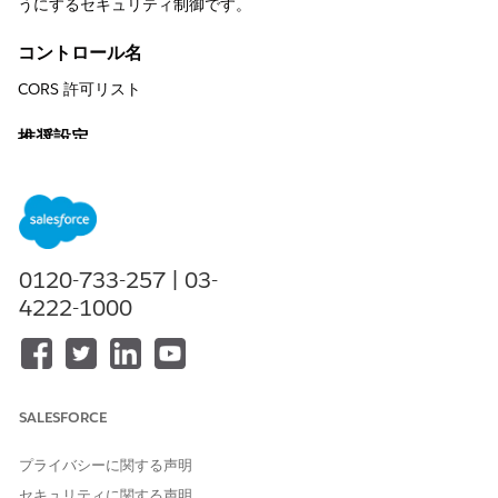
うにするセキュリティ制御です。
コントロール名
CORS 許可リスト
推奨設定
Allowed Origins List (許可されるオリジンリスト) - Web ブラ
ウザーで実行されるコード (JavaScript など) が特定のオリジ
ンから Salesforce と通信できるようにするには、オリジンを
許可リストに追加します。
0120-733-257 | 03-
CORS の [設定] ページの [許可されているオリジンリスト] で [
新
規
] をクリックし、[
] にオリジンを入力
4222-1000
オリジン URL パターン
して [
保存
] をクリックします。
制御の概要
Salesforce CORS (クロスオリジンリソース共有) 許可リストは、
SALESFORCE
システム管理者が Salesforce API およびリソースへのクロスオリ
ジン要求の実行を許可する信頼済み外部ドメインを指定できるよ
プライバシーに関する声明
うにするセキュリティ制御です。これらのオリジンのみを明示的
セキュリティに関する声明