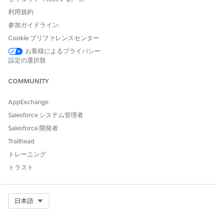
に承認することで、Web ブラウザーは外部アプリケーションの
Salesforce データを安全に操作しながら、未承認のサードパーテ
利用規約
ィドメインをすべてブロックできます。
参加ガイドライン:
Cookie プリファレンスセンター
設定されていない場合のセキュリティリスク
お客様によるプライバシー
適切に設定されたSalesforce CORS(クロス オリジン リソース共
設定の選択肢
有)許可リストがない場合、信頼できない外部ドメインで
Salesforce APIまたはLightningリソースへの要求を開始できるた
COMMUNITY
め、組織は不正なデータ アクセスやXSS(クロスサイト スクリプテ
ィング)の脆弱性にさらされる可能性があります。
AppExchange
脅威のシナリオ
Salesforce システム管理者
Salesforce 開発者
攻撃者は、有効な Salesforce セッションを持つユーザーのブラウ
ザーでスクリプトを実行する悪意のある Web サイトをホストしま
Trailhead
す。CORS 許可リストの許可が多すぎるか、設定に誤りがあるた
トレーニング
め、ブラウザーは悪意のあるサイトで Salesforce への未承認の
トラスト
API コールを許可し、攻撃者が秘密データを黙って盗み出した
り、認証済みユーザーとしてアクションを実行したりできるよう
にします。
Select Org
日本語
推定 CVSS スコア範囲