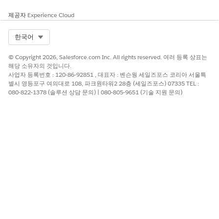
위험 영향 고려 사항
제공자
Experience Cloud
연결된 앱 또는 외부 클라이언트 앱 범위
Select Org
한국어
위험이 높은 경우
CORS 허용 목록이 효율적이지 않으면 권한이 부여된 원본 설정을
© Copyright 2026, Salesforce.com Inc. All rights reserved. 여러 등록 상표는
활용하여 데이터를 스크레이핑할 수 있는 타사 응용 프로그램에 대
해당 소유자의 것입니다.
한 거버넌스가 부족해질 수 있습니다.
사업자 등록번호 : 120-86-92851 , 대표자 : 벤슨웡 세일즈포스 코리아 서울특
별시 영등포구 여의대로 108, 파크원타워2 28층 (세일즈포스) 07335 TEL :
또한 CSP(콘텐츠 보안 정책)의 약점 또는 Lightning 웹 보안의 부재
080-822-1378 (솔루션 상담 문의) | 080-805-9651 (기술 지원 문의)
로 인해 악성 스크립트가 UI에 쉽게 로드되고 효과가 없는 CORS 경
계를 사용하여 사용자의 브라우저에서 직접 민감한 정보를 필터링
할 수 있는 위험한 시너지 효과가 발생합니다.
낮은 위험 또는 비위험
CORS 허용 목록이 효율적이지 않은 위험을 최소화하기 위해 조직
은 API 액세스 제어를 구현하여 Salesforce 데이터에 액세스할 수
있는 연결된 앱 및 사용자를 제한하여 권한이 있는 ID만 출처에 관
계없이 요청할 수 있도록 합니다.
또한 강력한 콘텐츠 보안 정책(CSP)과 Lightning 웹 보안(LWS)은
브라우저가 데이터를 전송할 수 있는 위치를 제한하고 구성 요소를