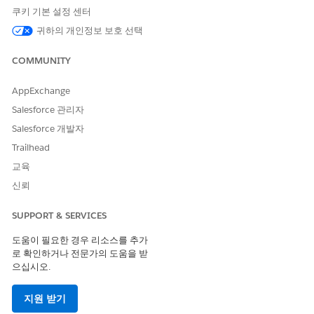
쿠키 기본 설정 센터
구성되지 않은 경우 보안 위험
귀하의 개인정보 보호 선택
올바르게 구성된 Salesforce CORS(Cross-Origin Resource
COMMUNITY
Sharing) 허용 목록이 없으므로 신뢰할 수 없는 외부 도메인이
Salesforce API 또는 Lightning 리소스에 대한 요청을 시작할 수 있
AppExchange
도록 허용하여 조직이 무단 데이터 액세스 및 크로스 사이트 스크립
팅(XSS) 취약점에 노출됩니다.
Salesforce 관리자
Salesforce 개발자
위협 시나리오
Trailhead
공격자가 활성 Salesforce 세션이 있는 사용자의 브라우저에서 스
교육
크립트를 실행하는 악성 웹 사이트를 호스팅합니다. CORS 허용 목
신뢰
록이 과도하게 허용되거나 잘못 구성되어 있으므로 브라우저에서
악성 사이트가 Salesforce에 대한 무단 API 호출을 허용하므로 공
SUPPORT & SERVICES
격자가 민감한 데이터를 자동으로 제거하거나 인증된 사용자로 작
업을 수행할 수 있습니다.
도움이 필요한 경우 리소스를 추가
로 확인하거나 전문가의 도움을 받
예상 CVSS 점수 범위
으십시오.
중요(9.0~10.0)
지원 받기