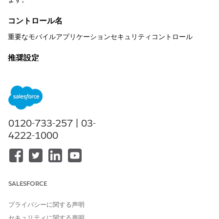
コントロール名
重要なモバイルアプリケーションセキュリティコントロール
推奨設定
脱獄されたデバイスをブロック - [有効] と重要度レベルを選択
中間者攻撃をブロック - [有効] と重要度レベルを選択
最小 OS バージョン - [有効] と [重要度レベル] を選択しま
す。ユーザーのモバイルデバイスが満たす必要がある最小 OS
(オペレーティングシステム) バージョンを指定します。
0120-733-257 | 03-
Maximum OS Version (最大 OS バージョン) - [Active (有効)]
4222-1000
と [Severity Level (重要度レベル)] を選択します。ユーザーの
モバイルデバイスが超えることができない最大 OS (オペレー
ティングシステム) バージョンを指定します。
Minimum Application Version (最小アプリケーションバージ
ョン) - [Active (有効)] と [Severity Level (重要度レベル)] を選
SALESFORCE
択します。ユーザーのモバイルデバイスにインストールする必
要がある最小アプリケーションバージョンを指定します。
プライバシーに関する声明
Maximum Application Version (最大アプリケーションバージ
ョン) - [有効] と重要度レベルを選択します。ユーザーのモバ
セキュリティに関する声明