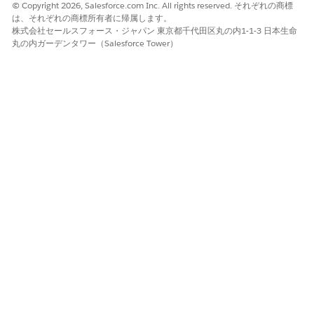
© Copyright 2026, Salesforce.com Inc. All rights reserved. それぞれの商標
は、それぞれの商標所有者に帰属します。
制御の概要
株式会社セールスフォース・ジャパン 東京都千代田区丸の内1-1-3 日本生命
丸の内ガーデンタワー（Salesforce Tower）
この一連の制御により、デバイスの整合性(脱獄検出)、オペレーテ
ィングシステムとアプリケーションの正常性(OS/アプリケーショ
ンのバージョン管理)、およびデータ境界の保護(バックアップ、キ
ャッシュ、共有アクションのブロック)を検証して、「Zero
Trust」モバイル環境を適用します。
設定されていない場合のセキュリティリスク
機密データは未管理デバイスにあり、オペレーティングシステム
のセキュリティ侵害、古いセキュリティパッチ、ローカルストレ
ージの脆弱性によって他の悪意のあるアプリケーションが
Salesforce データをスクレイピングしている可能性があります。
脅威のシナリオ
攻撃者は、公開 Wi-Fi の「中間者」の脆弱性を悪用して暗号化さ
れていないトラフィックを傍受したり、生体認証の変更によって
ログアウトがトリガーされず、Salesforce アプリケーションへの
フルアクセスが許可されなかったためにユーザーの盗難にあった
電話を簡単にバイパスしたりします。