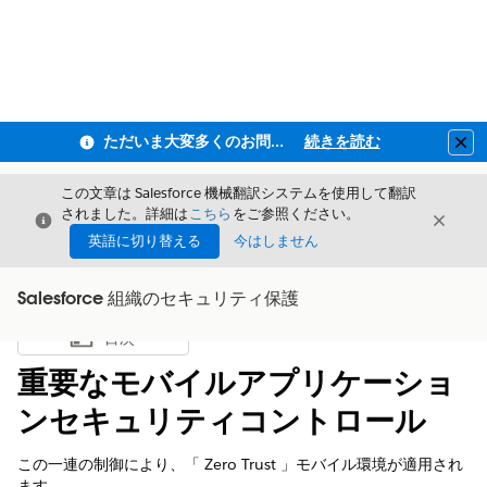
ただいま大変多くのお問い合わせをいただいており、ご連絡までにお時間を頂戴しております
続きを読む
Clo
この文章は Salesforce 機械翻訳システムを使用して翻訳
されました。詳細は
こちら
をご参照ください。
閉じる
閉じ
閉じる
英語に切り替える
今はしません
Salesforce 組織のセキュリティ保護
目次
目次を表示
重要なモバイルアプリケーショ
ンセキュリティコントロール
この一連の制御により、「 Zero Trust 」モバイル環境が適用され
ます。