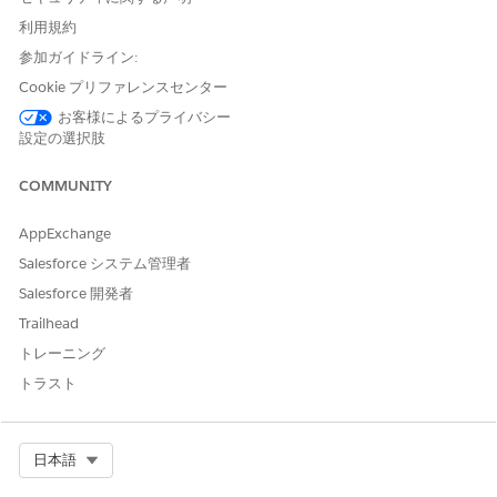
イルデバイスにインストールできる最大アプリケーションバー
利用規約
ジョンを指定します。
参加ガイドライン:
Check Biometric Login Data (生体認証ログインデータの確
Cookie プリファレンスセンター
認) - [有効] と重要度レベルを選択します。
生体認証ログインデータの変更後にユーザーをログアウト -
お客様によるプライバシー
[有効] を選択
設定の選択肢
デバイスの再起動後にユーザーをログアウト - [有効] を選択し
ます。
COMMUNITY
Blocked Device List (ブロックされたデバイスリスト) -
[Active (有効)] を選択し、値を指定します。
AppExchange
Allowed Device List (許可されるデバイスリスト) - [Active (有
Salesforce システム管理者
効)] を選択し、値を指定します。
Salesforce 開発者
OS 共有アクションをブロック - [有効] を選択
URL キャッシュを無効にする - [有効] を選択します。
Trailhead
Maximum Days Offline Without Policy Refresh (ポリシー更
トレーニング
新なしの最大オフライン日数) - [有効] を選択して値を指定し
トラスト
ます。
ブロックファイルバックアップ - [有効] を選択します。
セキュリティポリシー評価結果を記録 - [有効] を選択
Select Org
日本語
Log Screenshot (ログスクリーンショット) - [有効] を選択し
ます。