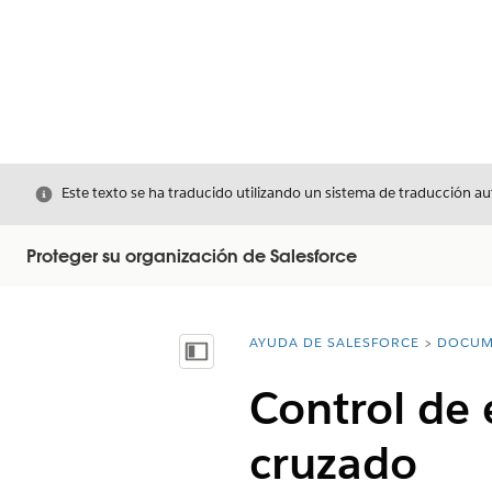
Cerrar
Este texto se ha traducido utilizando un sistema de traducción a
Proteger su organización de Salesforce
AYUDA DE SALESFORCE
DOCUM
Usted está aquí:
Mostrar índice de materias
Control de
cruzado