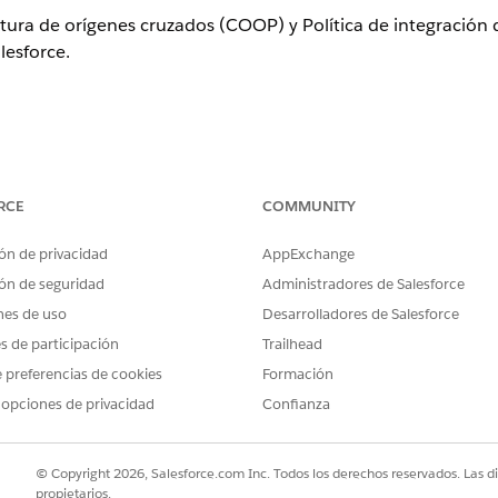
rtura de orígenes cruzados (COOP) y Política de integración
lesforce.
RCE
COMMUNITY
de orígenes cruzados (COOP)
ón de privacidad
AppExchange
ón de orígenes cruzados (COEP)
ón de seguridad
Administradores de Salesforce
 sesión, en la sección Encabezados de seguridad de origen c
nes de uso
Desarrolladores de Salesforce
n cruzado
y
Política de integración
de origen cruzado.
es de participación
Trailhead
 preferencias de cookies
Formación
ol
 opciones de privacidad
Confianza
apertura de orígenes cruzados (COOP)
y
Política de integrac
 Salesforce es un control de seguridad que establece un ent
© Copyright 2026, Salesforce.com Inc. Todos los derechos reservados. Las d
ación de la página de ventanas externas y requiriendo que t
propietarios.