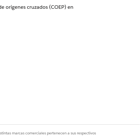
 de orígenes cruzados (COEP) en
ruzado de Visualforce, seleccione
ión
de orígenes cruzados (COEP) en
orno "aislado de orígenes cruzados"
istintas marcas comerciales pertenecen a sus respectivos
odos los recursos integrados se