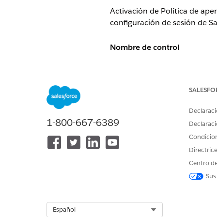
Activación de Política de ape
configuración de sesión de Sa
Nombre de control
Seguridad de origen cruzado
Configuración recomendada
SALESFO
Activar política de apertura 
Declaraci
Activar política de integraci
1-800-667-6389
Declaraci
En la página Configuración de
Condicio
Política de apertura de orige
Directric
Centro de
Descripción general de contr
Sus
La activación de
Política de 
la configuración de sesión de
Select Org
Español
aislando el contexto de naveg