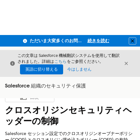
ただいま大変多くのお問い合わせをいただいており、ご連絡までにお時間を頂戴しております
続きを読む
Clo
この文章は Salesforce 機械翻訳システムを使用して翻訳
されました。詳細は
こちら
をご参照ください。
閉じる
閉じ
閉じる
英語に切り替える
今はしません
Salesforce 組織のセキュリティ保護
目次
目次を表示
クロスオリジンセキュリティヘ
ッダーの制御
Salesforce セッション設定でのクロスオリジンオープナーポリシ
ー (COOP) とクロスオリジン埋め込みポリシー (COEP) の有効