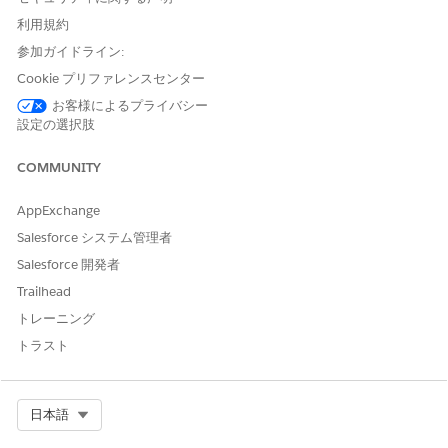
ンするように要求することで、「クロスオリジン隔離」環境を確
利用規約
立するセキュリティ制御です。これにより、悪意のあるクロスオ
参加ガイドライン:
リジン文書が Salesforce ページを操作したり、Spectre などのサ
イドチャネル攻撃を使用してブラウザーのメモリから機密データ
Cookie プリファレンスセンター
を漏洩したりすることがなくなります。
お客様によるプライバシー
設定の選択肢
設定されていない場合のセキュリティリスク
COMMUNITY
クロスオリジンオープナーポリシー (COOP)
と
クロスオリジンエ
ンベッダーポリシー (COEP)
を有効にしないと、ブラウザーセッ
ションが Spectre スタイルのサイドチャネル攻撃にさらされま
AppExchange
す。この攻撃では、悪意のあるサイトがセッショントークンやレ
Salesforce システム管理者
コードの詳細などの機密データをブラウザーのプロセスメモリか
Salesforce 開発者
ら直接読み取る可能性があります。
Trailhead
脅威のシナリオ
トレーニング
ユーザーが Salesforce セッションが有効な別のブラウザータブで
トラスト
悪意のある Web サイトにアクセスすると、攻撃者はプロセスレベ
ルの分離の欠如を悪用できます。Spectre などのサイドチャネル
技術を使用すると、悪意のあるサイトは、セッショントークンや
Select Org
日本語
非公開レコードの詳細などの機密データをブラウザーの共有メモ
リから直接、サイレントに読み取ることができます。