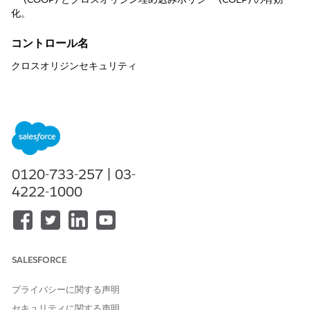
化。
コントロール名
クロスオリジンセキュリティ
推奨設定
クロスオリジンオープナーポリシー (COOP) の有効化
クロスオリジン埋め込みポリシー (COEP) の有効化
[Session Settings Setup (セッション設定)] ページの [Visualforce
Cross-Origin Security Headers (Visualforce クロスオリジンセキ
0120-733-257 | 03-
ュリティヘッダー)] セクションで、[
Cross-Origin Opener Policy
4222-1000
(COOP)
and
Cross-Origin Embedder Policy (COEP)
] を選択しま
す。
制御の概要
SALESFORCE
Salesforce セッション設定での
Cross-Origin Opener Policy
(COOP)
と
Cross-Origin Embedder Policy (COEP)
の有効化は、
プライバシーに関する声明
ページの閲覧コンテキストを外部ウィンドウから分離し、すべて
の組み込みリソースに CORS ヘッダーを介して明示的にオプトイ
セキュリティに関する声明