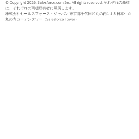
© Copyright 2026, Salesforce.com Inc. All rights reserved. それぞれの商標
は、それぞれの商標所有者に帰属します。
推定 CVSS スコア範囲
株式会社セールスフォース・ジャパン 東京都千代田区丸の内1-1-3 日本生命
丸の内ガーデンタワー（Salesforce Tower）
重大 (9.0 ～ 10.0)。
リスクの影響に関する考慮事項
これらの制御を実装しないと、悪意のあるクロスオリジンウィン
ドウによるデータの持ち出しに対して脆弱になるため、運用上の
大きなリスクが生じます。また、逆に、適切なテストを行わずに
突然有効化すると、重要なサードパーティインテグレーション、
iframe、OAuth ベースの認証フローが破損する可能性がありま
す。
より高いリスク
サイドチャネル攻撃のリスクは、堅牢なコンテンツセキュリティ
ポリシー (CSP) の欠如とクロスオリジンリソースポリシー
(CORP) ヘッダーの欠如により、悪意のあるスクリプトや未承認の
サブリソースの読み込みを制限できないことで大幅に悪化しま
す。
さらに、厳格な CORS 設定と監視されていない「信頼済み URL」