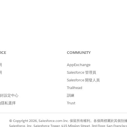
)
RCE
COMMUNITY
ualforce 跨來源安全性標題」區段中,選取「
跨來源開啟者原則」
明
AppExchange
明
Salesforce 管理員
Salesforce 開發人員
中啟用
跨來源開啟者原則 (COOP)
和
跨來源嵌入程式原則 (COEP)
Trailhead
有內嵌資源透過 CORS 標題明確選擇加入,以建立「跨來源隔
 偏好設定中心
訓練
動,或使用如 Spectre 等側邊管道攻擊來從瀏覽器的記憶體中洩露敏感
的隱私選擇
Trust
© Copyright 2026, Salesforce.com Inc. 保留所有權利。各個商標屬於其個
Salesforce, Inc. Salesforce Tower, 415 Mission Street, 3rd Floor, San Francis
P)
和
跨來源嵌入程式原則 (COEP)
會將瀏覽器工作階段公開給