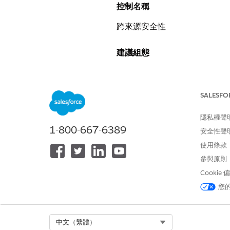
控制名稱
跨來源安全性
建議組態
啟用跨來源開放者原則 (COOP)
啟用跨來源嵌入程式原則 (COEP
SALESFO
在「工作階段設定」頁面的「Vis
(COEP)
。
隱私權聲
1-800-667-6389
安全性聲
控制概觀
使用條款
在 Salesforce 工作階段設定
參與原則
內容與外部視窗隔離,並要求所
Cookie
您的 Salesforce 頁面互
您
未設定安全性風險
Select Org
中文（繁體）
未啟用
跨來源開啟者原則 (COO