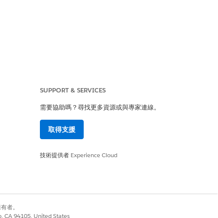
SUPPORT & SERVICES
(COOP)
和「
跨來源內嵌者原則」
需要協助嗎？尋找更多資源或與專家連線。
取得支援
是安全性控制項,可透過將頁面的瀏覽
技術提供者
Experience Cloud
離」環境。這可防止惡意的跨來源文件與
資料。
別擁有者。
co, CA 94105, United States
「風格」樣式的側邊管道攻擊,其中惡