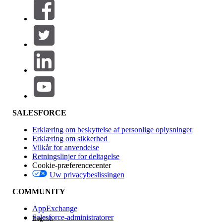
Filtre (0)
VÆLG FILTRE
Tilføj
Produktområde
Funktionspåvirkning
SALESFORCE
Erklæring om beskyttelse af personlige oplysninger
Erklæring om sikkerhed
Vilkår for anvendelse
Retningslinjer for deltagelse
Cookie-præferencecenter
Uw privacybeslissingen
Version
COMMUNITY
AppExchange
Salesforce-administratorer
English