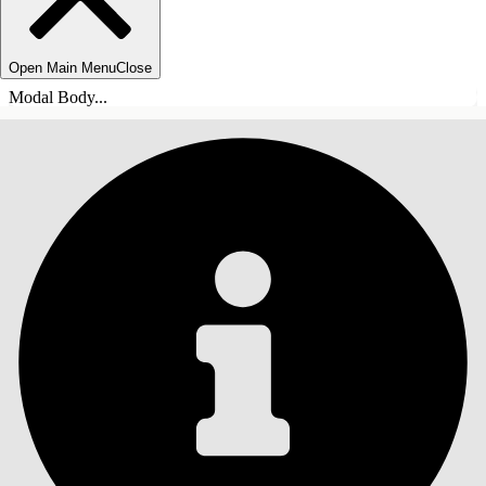
Open Main Menu
Close
Modal Body...
INDHOLD
Søg
Vis indholdsfortegnelse
Indhold