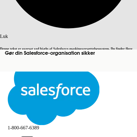
Søg
Luk
Denne tekst er oversat ved hjælp af Salesforce-maskinoversættelsessystem. Du finder flere
Gør din Salesforce-organisation sikker
Skift til engelsk
Ikke nu
detaljer
her
.
Luk
Luk
1-800-667-6389