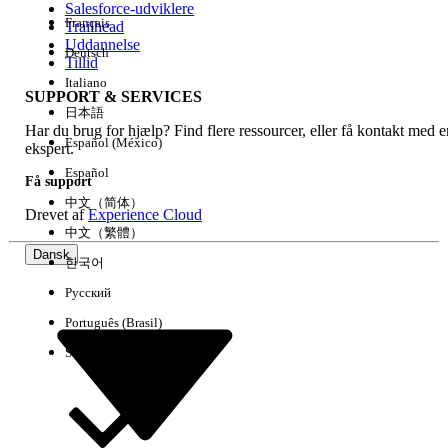
Salesforce-udviklere
Français
Trailhead
Experience
Uddannelse
Deutsch
Tillid
Italiano
SUPPORT & SERVICES
日本語
Har du brug for hjælp? Find flere ressourcer, eller få kontakt med e
Ryd alle
Udført
Español (México)
ekspert.
Español
Få support
中文（简体）
Drevet af
Experience Cloud
中文（繁體）
Dansk
한국어
Русский
Português (Brasil)
Suomi
Ingen resultater