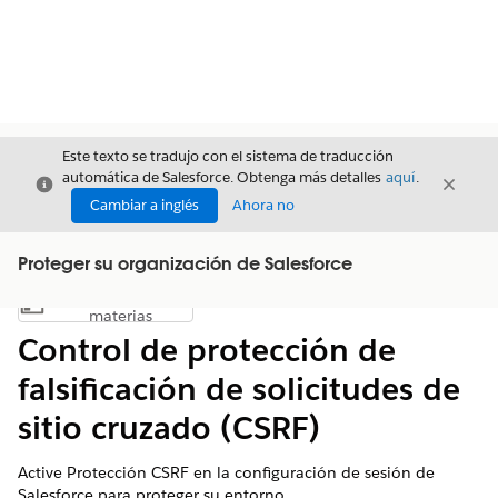
Este texto se tradujo con el sistema de traducción
automática de Salesforce. Obtenga más detalles
aquí
.
Cerrar
Cerrar
Cerrar
Cambiar a inglés
Ahora no
Proteger su organización de Salesforce
Índice de
Mostrar índice de materias
materias
Control de protección de
falsificación de solicitudes de
sitio cruzado (CSRF)
Active Protección CSRF en la configuración de sesión de
Salesforce para proteger su entorno.