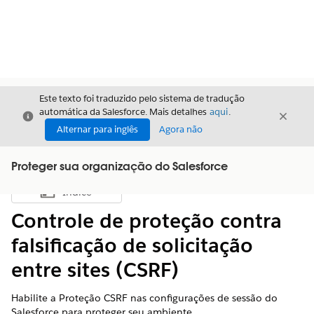
Este texto foi traduzido pelo sistema de tradução
automática da Salesforce. Mais detalhes
aqui
.
Fechar
Fecha
Fechar
Alternar para inglês
Agora não
Proteger sua organização do Salesforce
Índice
Mostrar índice
Controle de proteção contra
falsificação de solicitação
entre sites (CSRF)
Habilite a Proteção CSRF nas configurações de sessão do
Salesforce para proteger seu ambiente.