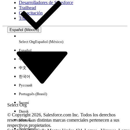
Desarrolladores de Salesforce
Trailhead
Experiencia
Capacitación
Trust
Español (México)
Borrar todo
Listo
Select Org
Español (México)
Español
中文（简体）
中文（繁體）
한국어
Русский
Português (Brasil)
Suomi
Select Org
Dansk
© Copyright 2026, Salesforce.com Inc. Todos los derechos
reservados. Las distintas marcas comerciales pertenecen a sus
Svenska
respectivos propietarios.
No hay resultados
Nederlands