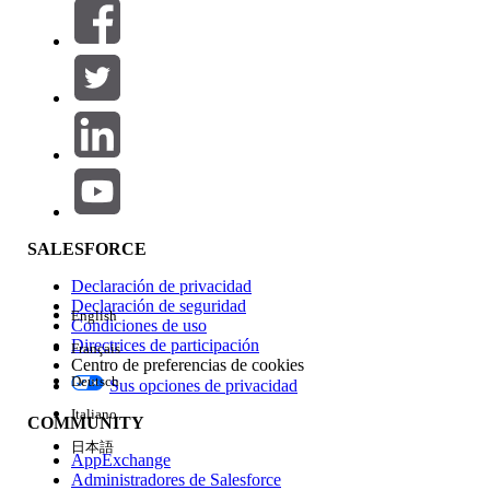
Filtros (0)
SELECCIONAR FILTROS
Agregar
Área de productos
Repercusión de función
SALESFORCE
Declaración de privacidad
Declaración de seguridad
English
Condiciones de uso
Directrices de participación
Français
Centro de preferencias de cookies
Deutsch
Sus opciones de privacidad
Edición
Italiano
COMMUNITY
日本語
AppExchange
Administradores de Salesforce