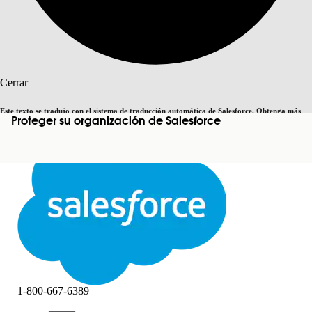
Buscar
Cerrar
Este texto se tradujo con el sistema de traducción automática de Salesforce. Obtenga más
Proteger su organización de Salesforce
Cambiar a inglés
Ahora no
detalles
aquí
.
Cerrar
Cerrar
1-800-667-6389