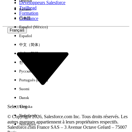
Deutsch
Développeurs Salesforce
Trailhead
Italiano
Expérience
Formation
Confiance
日本語
Español (México)
Français
Español
Effacer tout
Terminé
中文（简体）
中文（繁體）
한국어
Русский
Português (Brasil)
Suomi
Dansk
Select Org
Svenska
Nederlands
© Copyright 2026, Salesforce.com Inc. Tous droits réservés. Les
autres marques appartiennent à leurs propriétaires respectifs.
Norvégien
Salesforce.com France SAS – 3 Avenue Octave Gréard – 75007
Aucun résultat