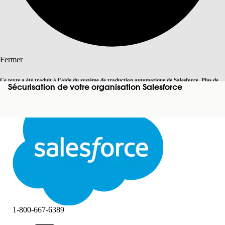
Rechercher
Fermer
Ce texte a été traduit à l’aide du système de traduction automatique de Salesforce. Plus de
Sécurisation de votre organisation Salesforce
Basculer vers la page en anglais
détails, consultez <
cette page
.
Pas maintenant
Fermer
Fermer
1-800-667-6389