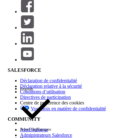
Filtrer par (0)
SÉLECTIONNER DES FILTRES
Ajouter
Gamme de produits
Impact des fonctionnalités
SALESFORCE
Déclaration de confidentialité
Déclaration relative à la sécurité
English
Conditions d’utilisation
Directives de participation
Centre de préférence des cookies
Vos choix en matière de confidentialité
Edition
COMMUNITY
AppExchange
Select Org
Français
Administrateurs Salesforce