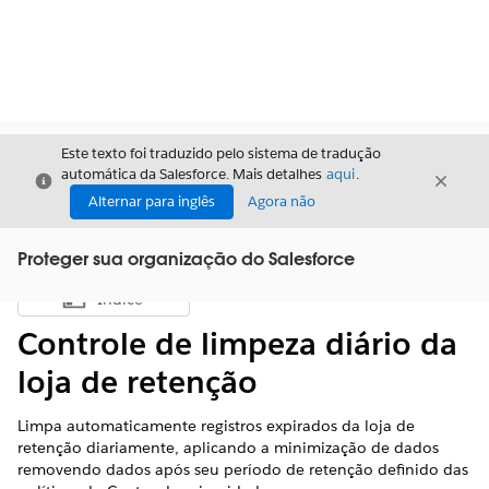
Este texto foi traduzido pelo sistema de tradução
automática da Salesforce. Mais detalhes
aqui
.
Fechar
Fecha
Fechar
Alternar para inglês
Agora não
Proteger sua organização do Salesforce
Índice
Mostrar índice
Controle de limpeza diário da
loja de retenção
Limpa automaticamente registros expirados da loja de
retenção diariamente, aplicando a minimização de dados
removendo dados após seu período de retenção definido das