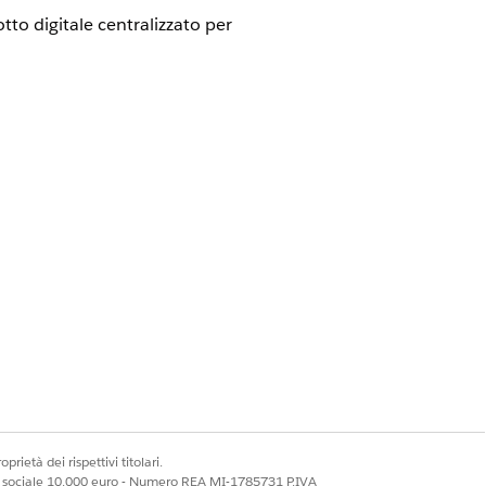
to digitale centralizzato per
to digitale centralizzato per
vato/Riservato) e categorie di
ltri avanzati e classificazione in
prietà dei rispettivi titolari.
ale sociale 10.000 euro - Numero REA MI-1785731 P.IVA