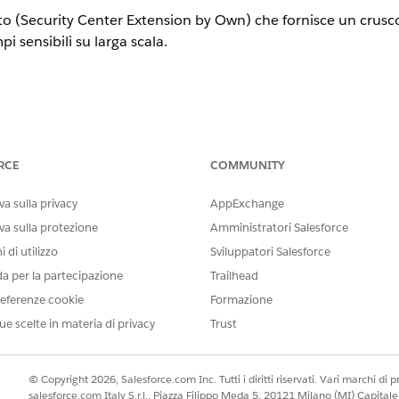
 (Security Center Extension by Own) che fornisce un cruscot
pi sensibili su larga scala.
tensione Centro di sicurezza (componente aggiuntivo)
RCE
COMMUNITY
 (Security Center Extension by Own) che fornisce un cruscot
a sulla privacy
AppExchange
pi sensibili su larga scala.
va sulla protezione
Amministratori Salesforce
 di utilizzo
Sviluppatori Salesforce
da per la partecipazione
Trailhead
eferenze cookie
Formazione
i assegnare livelli di riservatezza (ad esempio, Pubblico/Pri
IPAA/GDPR/FedRAMP) ai campi tramite modelli predefiniti, fi
ue scelte in materia di privacy
Trust
© Copyright 2026, Salesforce.com Inc. Tutti i diritti riservati. Vari marchi di pro
salesforce.com Italy S.r.l., Piazza Filippo Meda 5, 20121 Milano (MI) Capit