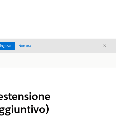
Chiud
'inglese
Non ora
Chiudi
 estensione
ggiuntivo)