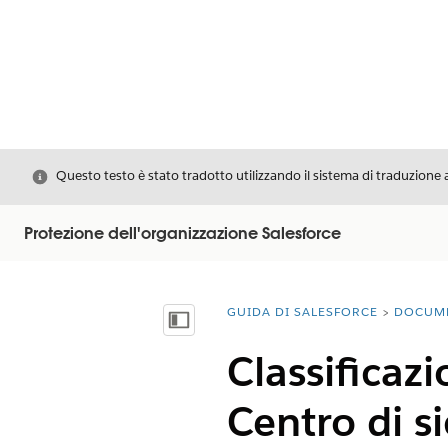
Chiudi
Questo testo è stato tradotto utilizzando il sistema di traduzione 
Protezione dell'organizzazione Salesforce
GUIDA DI SALESFORCE
DOCUM
Ti trovi qui:
Mostra sommario
Classificazi
Centro di s