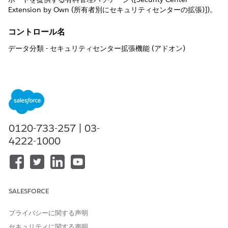
Extension by Own (所有者別にセキュリティセンターの拡張)])。
コントロール名
データ分類 - セキュリティセンター拡張機能 (アドオン)
制御の概要
機密項目を大規模に検出および分類するための一元的なダッシュ
ボードを提供する有料管理パッケージ ([Security Center
Extension by Own (所有者別にセキュリティセンターの拡張)])。
0120-733-257 | 03-
説明
4222-1000
システム管理者は、事前作成済みテンプレート、高度な検索条
件、ワンクリック一括分類を使用して、項目に機密性レベル (公
開/非公開/社外秘など) とコンプライアンスカテゴリ
(PII/HIPAA/GDPR/FedRAMP など) を割り当てることができま
す。
SALESFORCE
推奨設定
プライバシーに関する声明
[データ分類] を選択し、[データ分類レベル] 項目と [コンプライア
セキュリティに関する声明