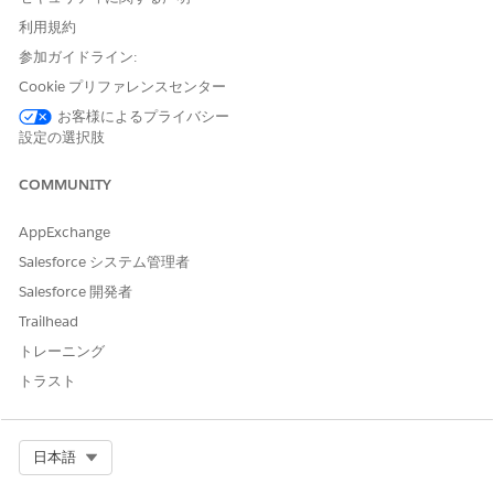
ンス分類] 項目を定義します。
利用規約
参加ガイドライン:
セキュリティへの影響
Cookie プリファレンスセンター
機密データを特定して保護し、重要な情報への不正アクセスを防
お客様によるプライバシー
止します。
設定の選択肢
ビジネスへの影響
COMMUNITY
Salesforce でのデータ分類がないと、PII や規制対象の情報など
の機密データを適切に識別して保護できず、侵害、不正アクセ
AppExchange
ス、コンプライアンス違反のリスクが高まります。
Salesforce システム管理者
Salesforce 開発者
設定されていない場合のセキュリティリスク
Trailhead
組織の項目データ分類が不完全です。
トレーニング
脅威のシナリオ
トラスト
設定ミスや不在のデータ分類では、機密データの識別と保護に失
敗し、重要な情報への不正アクセスを許してしまいます。
Select Org
日本語
推定 CVSS スコア範囲