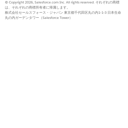
© Copyright 2026, Salesforce.com Inc. All rights reserved. それぞれの商標
は、それぞれの商標所有者に帰属します。
高 (7.0 ～ 8.9)。
株式会社セールスフォース・ジャパン 東京都千代田区丸の内1-1-3 日本生命
丸の内ガーデンタワー（Salesforce Tower）
リスクの影響に関する考慮事項
PII などの機密データへの不正アクセス、コンプライアンス違反
(FedRAMP の不適合など)、共有ルールの誤設定による内部脅威。
より高いリスク
数千のカスタム項目がある大規模組織、API/インテグレーション
が重い組織、複数組織の設定、データガバナンスポリシーがない
組織。
低リスク
カスタム項目が少ない小規模な組織。すべてのデータは手動で事
前分類済み。強力な項目レベルセキュリティ/暗号化がすでに実施
されている。機密性の低いデータのみ。
Security Health Review Guidance (セキュリティ状態レ
ビューガイダンス)