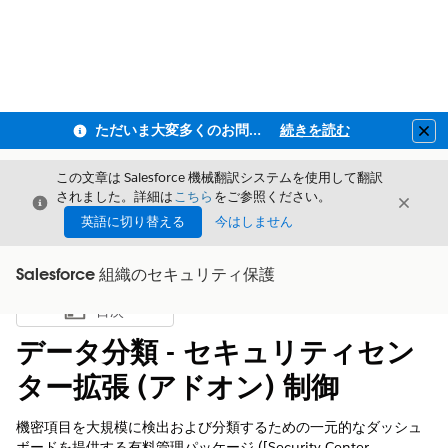
ただいま大変多くのお問い合わせをいただいており、ご連絡までにお時間を頂戴しております
続きを読む
Clo
この文章は Salesforce 機械翻訳システムを使用して翻訳
されました。詳細は
こちら
をご参照ください。
閉じる
閉じ
閉じる
英語に切り替える
今はしません
Salesforce 組織のセキュリティ保護
目次
目次を表示
データ分類 - セキュリティセン
ター拡張 (アドオン) 制御
機密項目を大規模に検出および分類するための一元的なダッシュ
ボードを提供する有料管理パッケージ ([Security Center