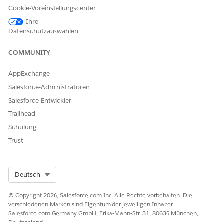
Cookie-Voreinstellungscenter
eschäftsauswirkungen
Ihre
Datenschutzauswahlen
hne die Datenklassifizierung in Salesforce können Unternehmen
ensible Daten wie personenbezogene Daten oder regulierte
COMMUNITY
nformationen nicht ordnungsgemäß identifizieren und schützen, w
u einem erhöhten Risiko von Verstößen, unbefugtem Zugriff und
AppExchange
ompliance-Verstößen führt.
Salesforce-Administratoren
icherheitsrisiko, wenn nicht konfiguriert
Salesforce-Entwickler
ei falsch konfigurierter oder fehlender Datenklassifizierung können
Trailhead
ensible Daten nicht identifiziert und geschützt werden, was den
Schulung
nbefugten Zugriff auf wichtige Informationen ermöglicht.
Trust
edrohungsszenarien
ei falsch konfigurierter oder fehlender Datenklassifizierung können
Select Org
Deutsch
ensible Daten nicht identifiziert und geschützt werden, was den
nbefugten Zugriff auf wichtige Informationen ermöglicht.
© Copyright 2026, Salesforce.com Inc. Alle Rechte vorbehalten. Die
verschiedenen Marken sind Eigentum der jeweiligen Inhaber.
eschätzter CVSS-Bewertungsbereich
Salesforce.com Germany GmbH, Erika-Mann-Str. 31, 80636 München,
Deutschland