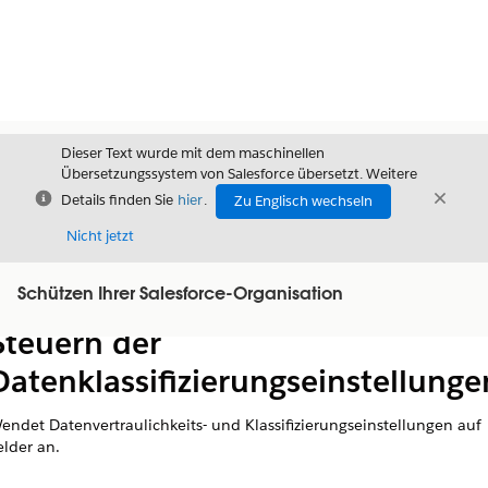
Dieser Text wurde mit dem maschinellen
Übersetzungssystem von Salesforce übersetzt. Weitere
Schließen
Schli
Details finden Sie
hier
.
Zu Englisch wechseln
Schließ
Nicht jetzt
Schützen Ihrer Salesforce-Organisation
Inhalt
Inhalt anzeigen
Steuern der
Datenklassifizierungseinstellunge
endet Datenvertraulichkeits- und Klassifizierungseinstellungen auf
elder an.