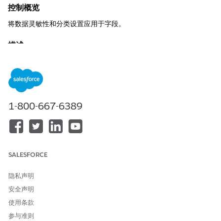
控制概览
将数据灵敏性和分类设置应用于字段。
描述
使公司能够定义数据敏感级别，以正确识别和保护与内部业务使用
一致的敏感数据。
推荐配置
1-800-667-6389
选择“使用默认数据灵敏性级别”或与内部业务使用保持一致。
安全影响
识别并保护敏感数据，防止未经授权访问重要信息。
SALESFORCE
业务影响
隐私声明
如果没有 Salesforce 中的数据分类，公司就无法正确识别和保护敏
安全声明
感数据，例如 PII 或受监管信息，从而导致更高的违规、未经授权
使用条款
的访问和违反法规的风险。
参与准则