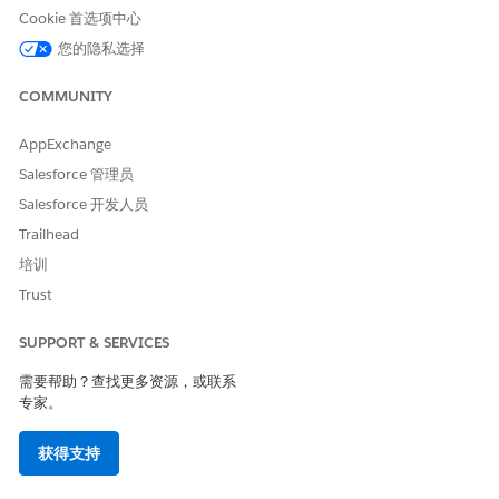
安全风险（如果未配置）
Cookie 首选项中心
配置错误或缺少数据分类无法识别和保护敏感数据，允许未经授权
您的隐私选择
访问重要信息。
COMMUNITY
威胁场景
AppExchange
配置错误或缺少数据分类无法识别和保护敏感数据，允许未经授权
访问重要信息。
Salesforce 管理员
Salesforce 开发人员
估计的 CVSS 得分范围
Trailhead
关键 (9.0–10.0)。
培训
Trust
风险影响注意事项
对敏感数据的未授权访问，例如 PII、合规性失败（例如，
SUPPORT & SERVICES
FedRAMP 不合规）、来自错误配置共享规则的内部威胁。
需要帮助？查找更多资源，或联系
专家。
高风险
缺少字段的数据灵敏性和分类设置。
获得支持
低风险