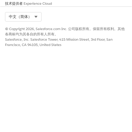
技术提供者
Experience Cloud
通过使用安全中心对高风险字段进行批量分类、加密和事务安全策
略来限制对分类数据的访问和下载，客户可以降低风险。
Select Org
中文（简体）
业务和集成注意事项
© Copyright 2026, Salesforce.com Inc. 公司版权所有。保留所有权利。其他
各商标均为其各自的所有人所有。
客户操作和配置应根据特定用例和内部业务用途进行选择。
Salesforce, Inc. Salesforce Tower, 415 Mission Street, 3rd Floor, San
Francisco, CA 94105, United States
安全健康审查指导
选择取决于用例。
另请参阅：
设置数据分类元数据
本文章是否解决您的问题？
请与我们共享您的想法，以便我们进行改进！
是
否