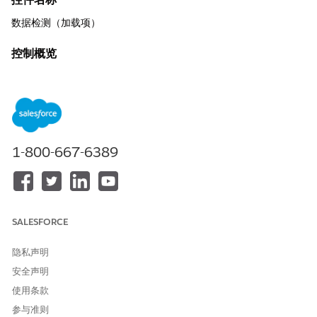
数据检测（加载项）
控制概览
数据检测会自动扫描 Salesforce 组织，以使用多级验证和智能检测
来识别和分类敏感数据，例如 PII、信用卡、SSN、电子邮件和自定
义模式，从而在没有第三方工具的情况下实现主动数据保护。
描述
1-800-667-6389
扫描标准和自定义对象中基于文本的字段，了解在指定时间范围内
（最多 365 天）输入或更改的预定义或自定义（基于正则表达式）
敏感数据类型，并提供更新分类、加密、屏蔽、访问控制和策略的
结果。
SALESFORCE
推荐配置
隐私声明
通过创建指定日期范围、对象/字段、敏感数据类别和排除的策略，
激活扫描组织的策略；运行扫描并查看结果，以对字段进行分类，
安全声明
并应用加密或事务安全性等保护措施。
使用条款
参与准则
安全影响