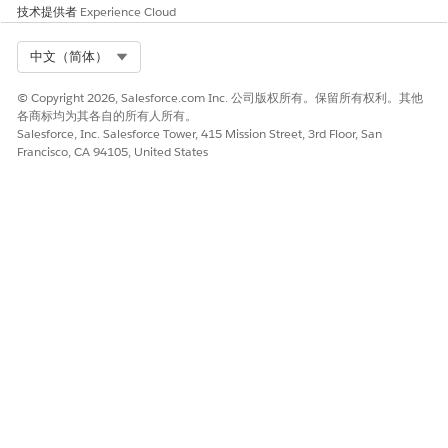
高 (7.0–8.9)。
技术提供者
Experience Cloud
风险影响注意事项
Select Org
中文（简体）
取决于数据量和灵敏度（例如，受监管的 PII）、字段使用频率、现
© Copyright 2026, Salesforce.com Inc. 公司版权所有。保留所有权利。其他
有手动分类流程以及可能放大曝光的集成和导出模式。
各商标均为其各自的所有人所有。
Salesforce, Inc. Salesforce Tower, 415 Mission Street, 3rd Floor, San
高风险
Francisco, CA 94105, United States
组织处理受监管的高用量 PII，具有包含多个自定义字段的复杂模
式，频繁的用户数据输入，或允许不受监控的敏感数据累积的薄弱
变更管理。
低风险
敏感数据最少、预分类字段、DLP 控制能力强、用户流失和数据速
度低的组织，或已经接受手动安全审查的小型简单方案。
业务和集成注意事项
强烈推荐。结果与 Shield（平台加密、事件监控）、安全中心、隐
私中心和 Data Mask 无缝集成，适用于端到端的保护工作流。