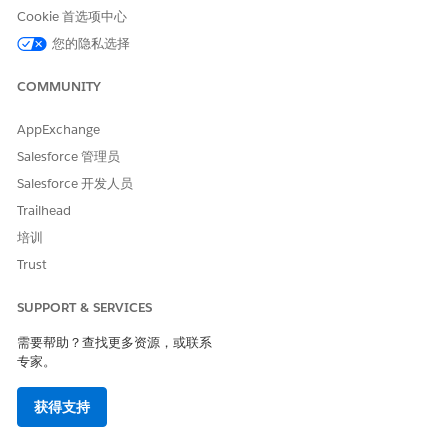
Cookie 首选项中心
数据检测有助于识别贵组织中的敏感数据，以便您可以采取措施保
您的隐私选择
护它。
COMMUNITY
业务影响
通过与 Shield 工具集成实现全面保护，在大型组织中自动发现敏感
AppExchange
数据，从而简化数据治理并最大限度地减少违规风险/成本。
Salesforce 管理员
Salesforce 开发人员
安全风险（如果未配置）
Trailhead
禁用自动数据灵敏性扫描会使字段中意外的 PII/财务数据未被检测
培训
到，从而增加了通过报表、API 或导出进行违规、不合规和利用的
风险。
Trust
威胁场景
SUPPORT & SERVICES
通过共享规则、报表、下载或集成暴露的敏感数据（例如，描述字
需要帮助？查找更多资源，或联系
段中的信用卡）；内部威胁或攻击者在没有加密或屏蔽的情况下利
专家。
用未分类的高风险字段。
获得支持
估计的 CVSS 得分范围