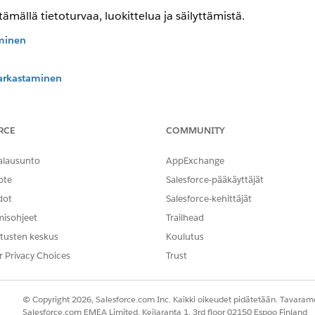
ämällä tietoturvaa, luokittelua ja säilyttämistä.
aminen
tarkastaminen
isyyteen.
staminen
n.
RCE
COMMUNITY
asteleminen
alausunto
AppExchange
aan.
ote
Salesforce-pääkäyttäjät
dot
Salesforce-kehittäjät
misohjeet
Trailhead
NGELMASI?
tusten keskus
Koulutus
hittyä!
r Privacy Choices
Trust
© Copyright 2026, Salesforce.com Inc. Kaikki oikeudet pidätetään. Tavarame
Salesforce.com EMEA Limited, Keilaranta 1, 3rd floor 02150 Espoo Finland