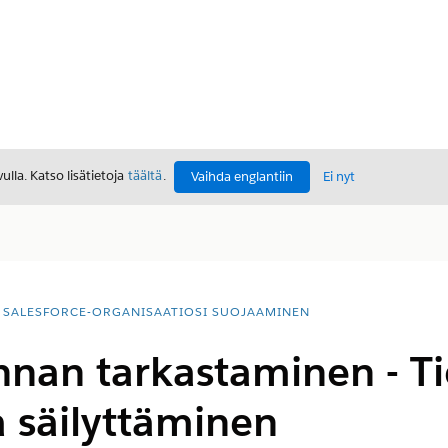
lla. Katso lisätietoja
täältä
.
Vaihda englantiin
Ei nyt
SALESFORCE-ORGANISAATIOSI SUOJAAMINEN
nnan tarkastaminen - Ti
ja säilyttäminen