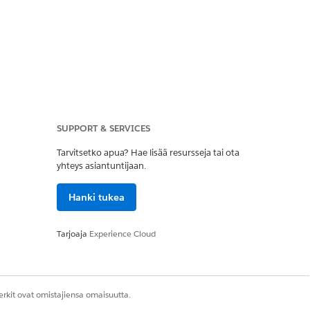
SUPPORT & SERVICES
Tarvitsetko apua? Hae lisää resursseja tai ota
yhteys asiantuntijaan.
Hanki tukea
Tarjoaja
Experience Cloud
Kyllä
Ei
rkit ovat omistajiensa omaisuutta.