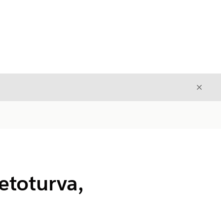
Sulje
Sulje
etoturva,