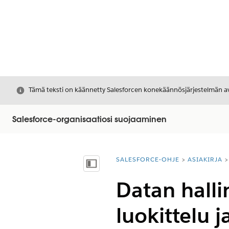
Sulje
Tämä teksti on käännetty Salesforcen konekäännösjärjestelmän avu
Salesforce-organisaatiosi suojaaminen
SALESFORCE-OHJE
ASIAKIRJA
Olet tässä:
Näytä sisällysluettelo
Datan halli
luokittelu 