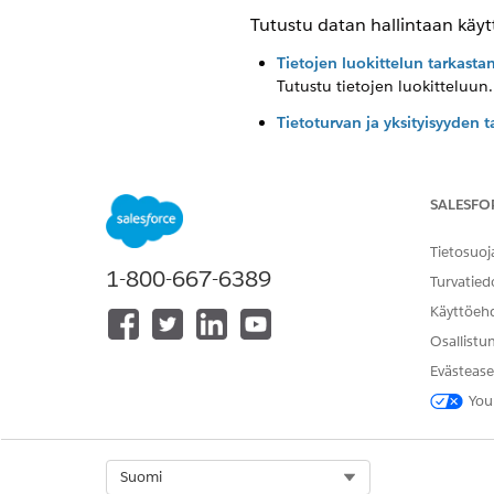
Tutustu datan hallintaan käytt
Tietojen luokittelun tarkast
Tutustu tietojen luokitteluun.
Tietoturvan ja yksityisyyden 
Tutustu tietoturvaan ja yksity
Tietojen säilyttämisen tarka
Tutustu tietojen säilyttämisee
SALESFO
Privacy Center -lisäosan tark
Tietosuoj
Tutustu Privacy Center -lisäos
1-800-667-6389
Turvatied
Käyttöeh
Osallistu
RATKAISIKO TÄMÄ ARTIKKELI O
Evästease
Anna palautetta, jotta voimme ke
You
Select Org
Suomi