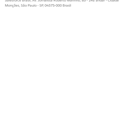
Salesforce Brasil, Av. Jornalista Roberto Marinho, 85 - 14º andar - Cidade
Monções, São Paulo - SP, 04575-000 Brasil