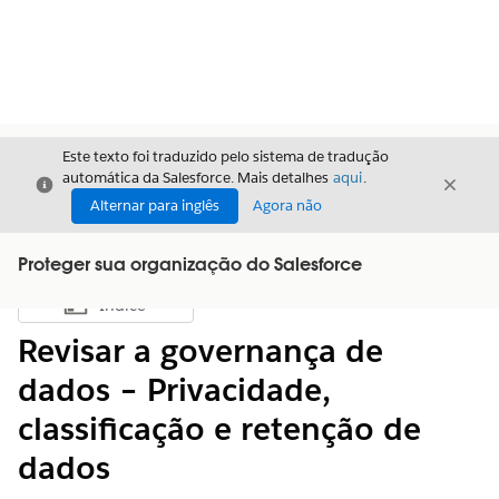
Este texto foi traduzido pelo sistema de tradução
automática da Salesforce. Mais detalhes
aqui
.
Fechar
Fecha
Fechar
Alternar para inglês
Agora não
Proteger sua organização do Salesforce
Índice
Mostrar índice
Revisar a governança de
dados – Privacidade,
classificação e retenção de
dados