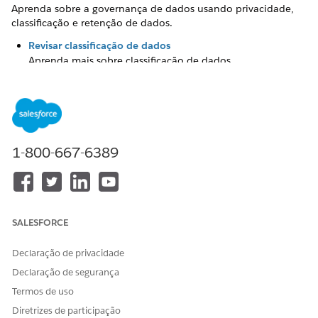
Aprenda sobre a governança de dados usando privacidade,
classificação e retenção de dados.
Revisar classificação de dados
Aprenda mais sobre classificação de dados.
Revisar proteção e privacidade de dados
Saiba mais sobre proteção de dados e privacidade.
Revisar a retenção de dados
Aprenda sobre a retenção de dados.
1-800-667-6389
Revisar o complemento do Centro de privacidade
Saiba mais sobre o complemento Centro de privacidade.
SALESFORCE
ESTE ARTIGO RESOLVEU SEU PROBLEMA?
Declaração de privacidade
Diga-nos para podermos melhorar!
Declaração de segurança
Sim
Não
Termos de uso
Diretrizes de participação