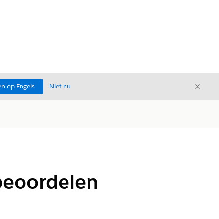
Sluite
n op Engels
Niet nu
Sluiten
beoordelen