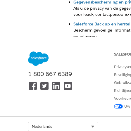
Gegevensbescherming en priva
Als u de privacy van de gege
voor lead-, contactpersoons-
Salesforce Back-up en herstel
Bescherm gevoelige informat
en adressen.
SALESFO
HEEFT DIT ARTIKEL UW PROBLE
Privacyve
Laat ons weten wat we kunnen d
1-800-667-6389
Beveiligin
Gebruiks
Richtlijn
Voorkeur
Uw 
Select Org
Nederlands