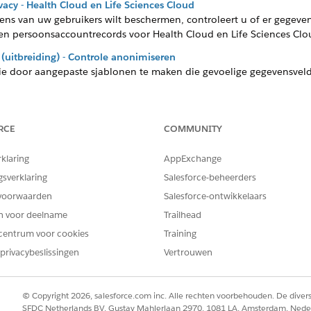
cy - Health Cloud en Life Sciences Cloud
vens van uw gebruikers wilt beschermen, controleert u of er gegeve
 en persoonsaccountrecords voor Health Cloud en Life Sciences Clo
 (uitbreiding) - Controle anonimiseren
ie door aangepaste sjablonen te maken die gevoelige gegevensve
RCE
COMMUNITY
EM OPGELOST?
rklaring
AppExchange
oen om te verbeteren!
gsverklaring
Salesforce-beheerders
voorwaarden
Salesforce-ontwikkelaars
en voor deelname
Trailhead
centrum voor cookies
Training
privacybeslissingen
Vertrouwen
© Copyright 2026, salesforce.com inc. Alle rechten voorbehouden. De dive
SFDC Netherlands BV, Gustav Mahlerlaan 2970, 1081 LA, Amsterdam, Nede