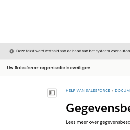
Sluiten
Deze tekst werd vertaald aan de hand van het systeem voor automa
Uw Salesforce-organisatie beveiligen
HELP VAN SALESFORCE
DOCUM
U bent hier:
Inhoudsopgave weergeven
Gegevensbe
Lees meer over gegevensbesc