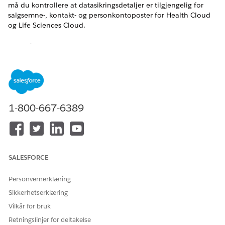
må du kontrollere at datasikringsdetaljer er tilgjengelig for
salgsemne-, kontakt- og personkontoposter for Health Cloud
og Life Sciences Cloud.
Oversikt over kontroll
Aktiverer metadata i Health Cloud og Life Sciences Cloud for å
dokumentere databeskyttelsesforanstaltninger som
kryptering, tilgangskontroller og samtykkesporing, for å støtte
overholdelse av HIPAA-, GDPR- og FHIR-standarder for
sensitive helsedata.
1-800-667-6389
Beskrivelse
Denne Salesforce-funksjonen legger til strukturerte
metadatafelt i poster (for eksempel pasientprofiler,
SALESFORCE
behandlingsplaner) for å registrere personverndetaljer som
dataklassifisering, oppbevaringspolicyer og
Personvernerklæring
håndteringsinstruksjoner, synlige via rapporter eller API-er for
revisjoner.
Sikkerhetserklæring
Vilkår for bruk
Anbefalt konfigurasjon
Retningslinjer for deltakelse