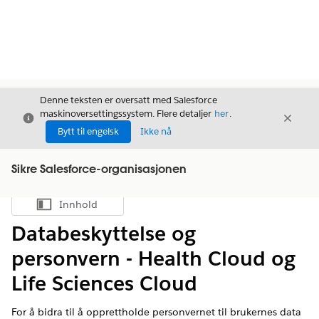
Denne teksten er oversatt med Salesforce
maskinoversettingssystem. Flere detaljer
her
.
Avslutt
Avslut
Avslutt
Bytt til engelsk
Ikke nå
Sikre Salesforce-organisasjonen
Innhold
Vis innholdsfortegnelse
Databeskyttelse og
personvern - Health Cloud og
Life Sciences Cloud
For å bidra til å opprettholde personvernet til brukernes data