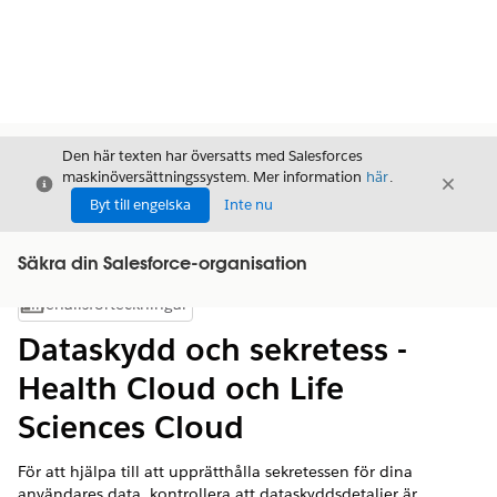
Den här texten har översatts med Salesforces
maskinöversättningssystem. Mer information
här
.
Stäng
Stäng
Stäng
Byt till engelska
Inte nu
Säkra din Salesforce-organisation
Innehållsförteckningar
Visa innehållsförteckning
Dataskydd och sekretess -
Health Cloud och Life
Sciences Cloud
För att hjälpa till att upprätthålla sekretessen för dina
användares data, kontrollera att dataskyddsdetaljer är