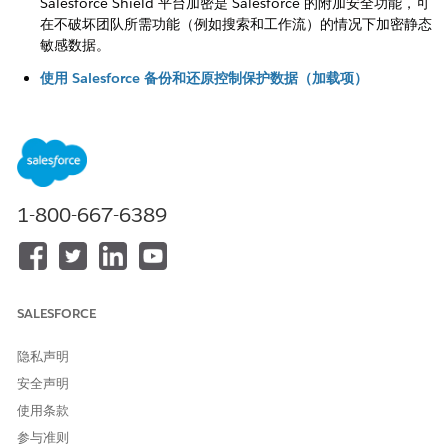
Salesforce Shield 平台加密是 Salesforce 的附加安全功能，可
在不破坏团队所需功能（例如搜索和工作流）的情况下加密静态
敏感数据。
使用 Salesforce 备份和还原控制保护数据（加载项）
Salesforce 备份和还原功能主要解决由“共享责任模型”导致的数
据和元数据丢失的安全风险，在这种模型中，Salesforce 保护
基础设施，但客户仍对自己的记录的完整性负责。
1-800-667-6389
本文章是否解决您的问题？
请与我们共享您的想法，以便我们进行改进！
是
否
SALESFORCE
隐私声明
安全声明
使用条款
参与准则