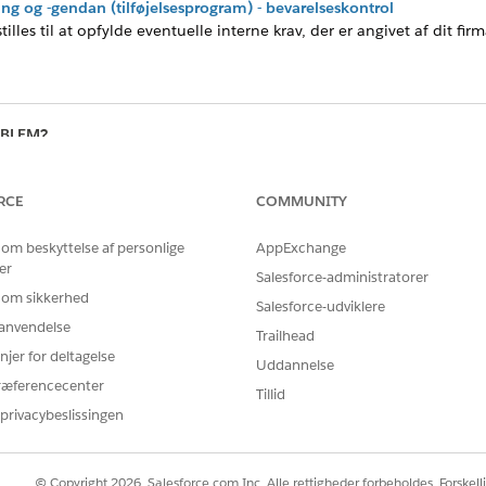
ng og -gendan (tilføjelsesprogram) - bevarelseskontrol
illes til at opfylde eventuelle interne krav, der er angivet af dit fir
OBLEM?
e os!
RCE
COMMUNITY
 om beskyttelse af personlige
AppExchange
er
Salesforce-administratorer
 om sikkerhed
Salesforce-udviklere
r anvendelse
Trailhead
njer for deltagelse
Uddannelse
ræferencecenter
Tillid
privacybeslissingen
© Copyright 2026, Salesforce.com Inc. Alle rettigheder forbeholdes. Forskell