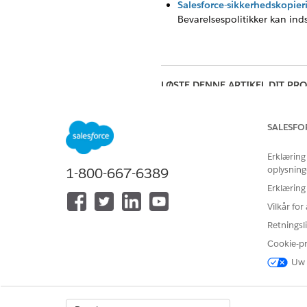
Salesforce-sikkerhedskopieri
Bevarelsespolitikker kan indst
LØSTE DENNE ARTIKEL DIT PR
Giv os besked, så vi kan forbedr
SALESFO
Erklæring
oplysning
1-800-667-6389
Erklæring
Vilkår fo
Retningsli
Cookie-p
Uw 