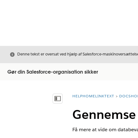
Luk
Denne tekst er oversat ved hjælp af Salesforce-maskinoversættelse
Gør din Salesforce-organisation sikker
HELPHOMELINKTEXT
DOCSHO
breadcrumbDescription
Vis indholdsfortegnelse
Gennemse 
Få mere at vide om databeva