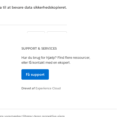
ma til at bevare data sikkerhedskopieret.
Ja
Nej
SUPPORT & SERVICES
Har du brug for hjælp? Find flere ressourcer,
eller få kontakt med en ekspert.
Få support
Drevet af
Experience Cloud
ige varemærker tilhører deres respektive ejere.