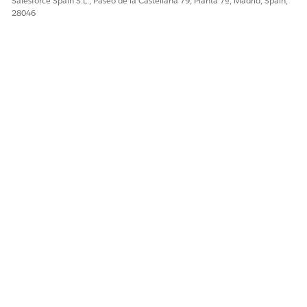
Salesforce Spain S.L., Paseo de la Castellana 79, Planta 7ª, Madrid, Spain,
28046