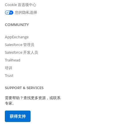
提供策略失败的可见性，保留基于自动化的访问控制/同意检查，并
Cookie 首选项中心
防止暴露 PII 的不完整数据屏蔽/删除。
您的隐私选择
业务影响
COMMUNITY
通过强制验证维护数据质量，降低部分作业失败的补救成本，并支
持合规的保留/同意自动化链。
AppExchange
Salesforce 管理员
安全风险（如果未配置）
Salesforce 开发人员
绕过数据作业错误自动化，可以静默地继续有缺陷的策略，掩盖合
Trailhead
规差距或数据暴露。
培训
威胁场景
Trust
配置错误的数据管理策略无法强制执行同意和数据处理要求，从而
SUPPORT & SERVICES
造成违反法规和用户隐私泄露。
需要帮助？查找更多资源，或联系
估计的 CVSS 得分范围
专家。
高 (7.0–8.9)。
获得支持
风险影响注意事项