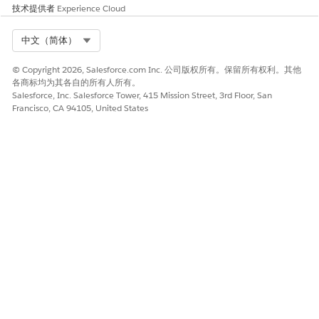
技术提供者
Experience Cloud
与保单数量和数据敏感度相关的影响尺度；在启用前测试自动化兼
容性，以避免误报阻止合法作业。
Select Org
中文（简体）
高风险
© Copyright 2026, Salesforce.com Inc. 公司版权所有。保留所有权利。其他
高用量对象（例如，具有同意流的联系人）、委派策略管理或计划
各商标均为其各自的所有人所有。
批量作业的复杂自动化，无需监控。
Salesforce, Inc. Salesforce Tower, 415 Mission Street, 3rd Floor, San
Francisco, CA 94105, United States
低风险
小型数据集上的简单策略，仅管理员执行，与 Event Monitoring
相结合，适用于作业结果警报。
安全健康审查指导
选择取决于用例。
谁受到影响
策略管理员、自动化开发人员（流/流程生成器）、监控作业结果的
数据管理员和审计执行日志的合规团队。
另请参阅：