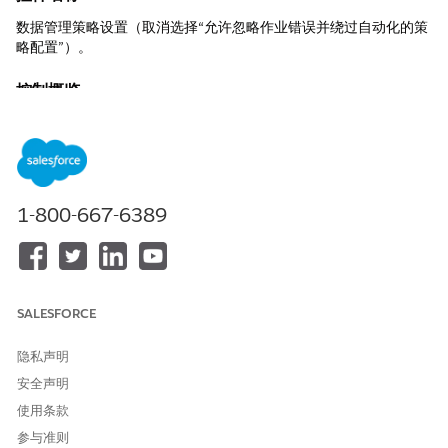
数据管理策略设置（取消选择“允许忽略作业错误并绕过自动化的策
略配置”）。
控制概览
在数据管理策略执行期间强制执行错误处理和自动化触发器，防止
静默失败或跳过可能使数据处于不一致状态的工作流。
描述
1-800-667-6389
在取消选择时，策略作业会停止错误（例如，验证失败、调控器限
制），并遵守自动化规则（流、流程、触发器），从而确保批量操
作中的数据完整性和可审计性。
推荐配置
SALESFORCE
在“设置”>“数据管理策略设置”中取消选择“允许忽略作业错误并绕
过自动化的策略配置”，以强制所有策略的完整错误报告和工作流执
隐私声明
行。
安全声明
使用条款
安全影响
参与准则