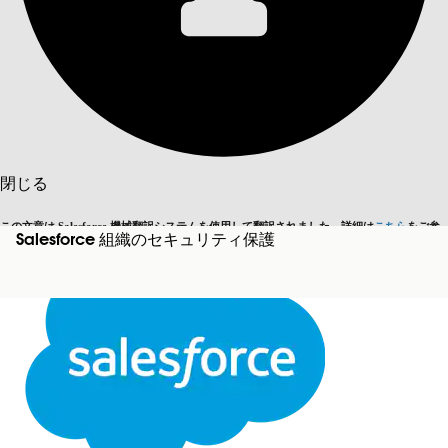
目次を表示
目次
検索
閉じる
この文章は Salesforce 機械翻訳システムを使用して翻訳されました。詳細は
こちら
をご参
Salesforce 組織のセキュリティ保護
英語に切り替える
今はしません
照ください。
閉じる
閉じる