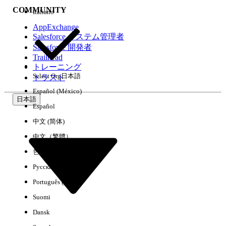
COMMUNITY
Italiano
AppExchange
Salesforce システム管理者
Salesforce 開発者
環境
Trailhead
トレーニング
Select Org
日本語
トラスト
Español (México)
日本語
Español
すべてクリア
完了
中文 (简体)
中文（繁體）
한국어
Русский
Português (Brasil)
Suomi
Dansk