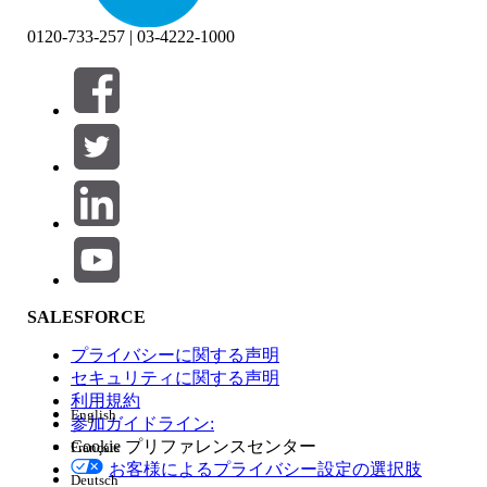
0120-733-257 | 03-4222-1000
絞り込み条件 (0)
絞り込み条件を選択
追加
製品エリア
SALESFORCE
機能の影響
プライバシーに関する声明
セキュリティに関する声明
利用規約
English
参加ガイドライン:
Cookie プリファレンスセンター
Français
エディション
お客様によるプライバシー設定の選択肢
Deutsch