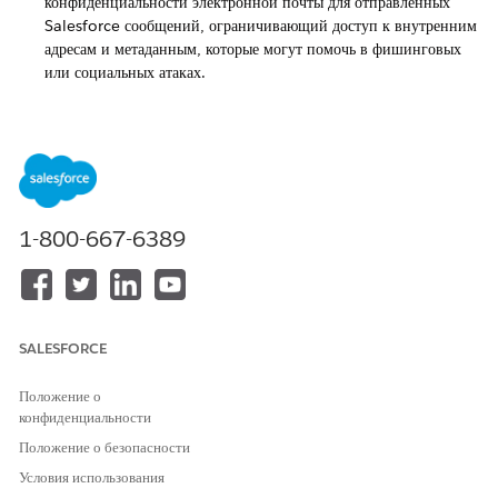
конфиденциальности электронной почты для отправленных
Salesforce сообщений, ограничивающий доступ к внутренним
адресам и метаданным, которые могут помочь в фишинговых
или социальных атаках.
Включение соответствия стандартным механизмам
безопасности электронной почты
Переключатель уровня организации, позволяющий Salesforce
согласовывать свои действия с ожидаемыми стандартами
безопасности электронной почты.
1-800-667-6389
Настройка параметров TLS для исходящих сообщений эл.
почты: Установка параметра TLS на требуемое управление
Внедряет шифрование транспортного уровня для всех
исходящих сообщений эл. почты, отправленных посредством
инфраструктуры эл. почты Salesforce.
SALESFORCE
Проверка ответственности доменов отправки эл. почты
посредством управления ключами DKIM
Положение о
Подтверждает, что организация Salesforce является законным
конфиденциальности
владельцем доменов, используемых для отправки исходящей
Положение о безопасности
электронной почты.
Условия использования