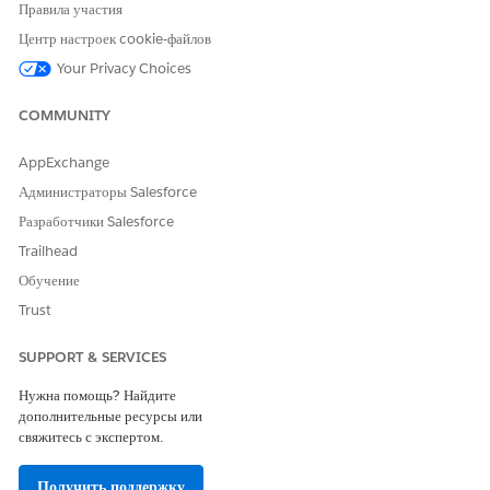
Активация управления отклонениями и возврат
Правила участия
отклонений электронной почты в управление отправителем
Центр настроек cookie-файлов
Позволяет Salesforce отслеживать и обрабатывать неудачные
Your Privacy Choices
доставки эл. почты (оттоки) для исходящих сообщений эл.
почты организации, включая уведомления отправителей о
COMMUNITY
невозможности успешной доставки сообщений.
AppExchange
Администраторы Salesforce
ЭТА СТАТЬЯ РЕШИЛА ВАШУ ПРОБЛЕМУ?
Разработчики Salesforce
Оставьте свой отзыв, чтобы мы могли стать лучше!
Trailhead
Обучение
Да
Нет
Trust
SUPPORT & SERVICES
Нужна помощь? Найдите
дополнительные ресурсы или
свяжитесь с экспертом.
Получить поддержку