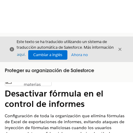
Este texto se ha traducido utilizando un sistema de
traducción automática de Salesforce. Más información
Cerrar
Cerrar
Cerrar
aquí
.
Cambiar a inglés
Ahora no
Proteger su organización de Salesforce
Índice de
Mostrar índice de materias
materias
Desactivar fórmula en el
control de informes
Configuración de toda la organización que elimina fórmulas
de Excel de exportaciones de informes, evitando ataques de
inyección de fórmulas maliciosas cuando los usuarios