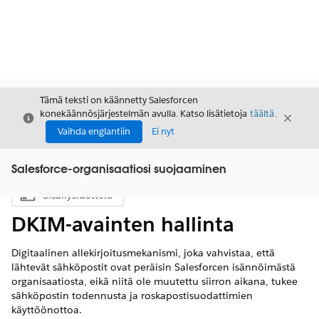
Tämä teksti on käännetty Salesforcen
konekäännösjärjestelmän avulla. Katso lisätietoja
täältä
.
Sulje
Sulje
Sulje
Vaihda englantiin
Ei nyt
Salesforce-organisaatiosi suojaaminen
Sisällysluettelo
Näytä sisällysluettelo
DKIM-avainten hallinta
Digitaalinen allekirjoitusmekanismi, joka vahvistaa, että
lähtevät sähköpostit ovat peräisin Salesforcen isännöimästä
organisaatiosta, eikä niitä ole muutettu siirron aikana, tukee
sähköpostin todennusta ja roskapostisuodattimien
käyttöönottoa.