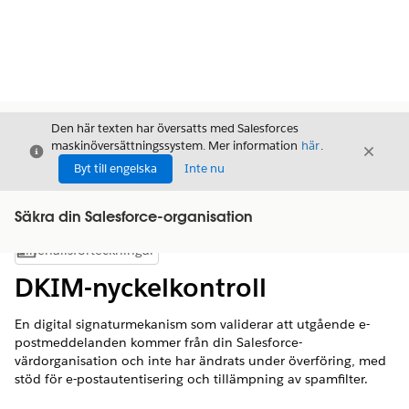
Den här texten har översatts med Salesforces
maskinöversättningssystem. Mer information
här
.
Stäng
Stäng
Stäng
Byt till engelska
Inte nu
Säkra din Salesforce-organisation
Innehållsförteckningar
Visa innehållsförteckning
DKIM-nyckelkontroll
En digital signaturmekanism som validerar att utgående e-
postmeddelanden kommer från din Salesforce-
värdorganisation och inte har ändrats under överföring, med
stöd för e-postautentisering och tillämpning av spamfilter.