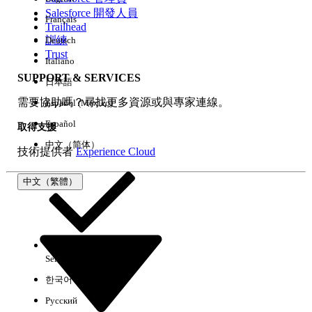
Salesforce 開發人員
Français
經驗
Trailhead
訓練
Deutsch
Trust
Italiano
SUPPORT & SERVICES
日本語
全部清除
完成
需要協助嗎？尋找更多資源或與專家連線。
Español (México)
Español
取得支援
中文（简体）
技術提供者
Experience Cloud
中文（繁體）
Select Org
中文（繁體）
한국어
Русский
沒有結果