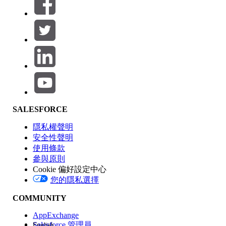
篩選器 (0)
選取篩選
新增
產品區域
SALESFORCE
功能影響
隱私權聲明
安全性聲明
使用條款
參與原則
Cookie 偏好設定中心
版本
您的隱私選擇
COMMUNITY
AppExchange
Salesforce 管理員
English