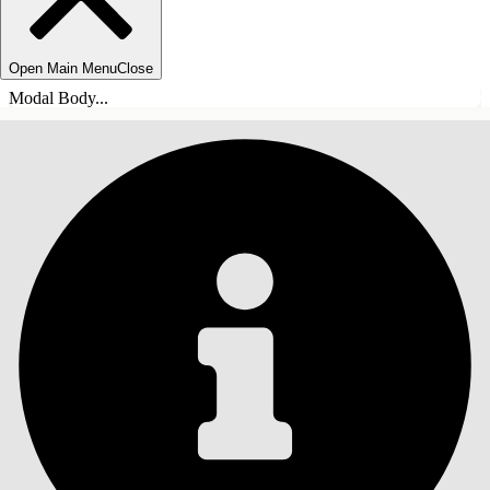
Open Main Menu
Close
Modal Body...
INDHOLD
Søg
Vis indholdsfortegnelse
Indhold