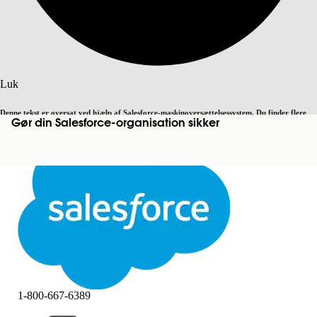
Søg
Luk
Denne tekst er oversat ved hjælp af Salesforce-maskinoversættelsessystem. Du finder flere
Gør din Salesforce-organisation sikker
Skift til engelsk
Ikke nu
detaljer
her
.
Luk
Luk
1-800-667-6389