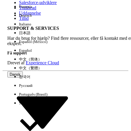
Salesforce-udviklere
Français
Trailhead
Experience
Uddannelse
Deutsch
Tillid
Italiano
SUPPORT & SERVICES
日本語
Har du brug for hjælp? Find flere ressourcer, eller få kontakt med e
Ryd alle
Udført
Español (México)
ekspert.
Español
Få support
中文（简体）
Drevet af
Experience Cloud
中文（繁體）
Dansk
한국어
Русский
Português (Brasil)
Suomi
Ingen resultater