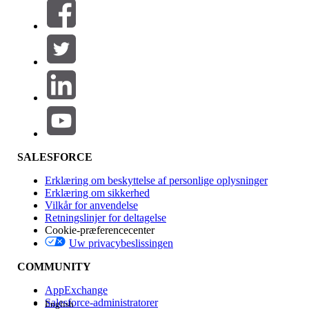
Filtre (0)
VÆLG FILTRE
Tilføj
Produktområde
Funktionspåvirkning
SALESFORCE
Erklæring om beskyttelse af personlige oplysninger
Erklæring om sikkerhed
Vilkår for anvendelse
Retningslinjer for deltagelse
Cookie-præferencecenter
Uw privacybeslissingen
Version
COMMUNITY
AppExchange
Salesforce-administratorer
English